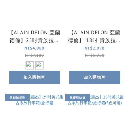
【ALAIN DELON 亞蘭
【ALAIN DELON 亞蘭
德倫】25吋貴族拉絲
德倫】 18吋 貴族拉絲
鋁框行李箱/旅行箱(2
鋁框電腦拉桿箱/商務
NT$4,980
NT$2,990
色可選)
箱(紅)
NT$7,180
NT$5,980
加入購物車
加入購物車
熱銷補貨到
熱賣到缺貨