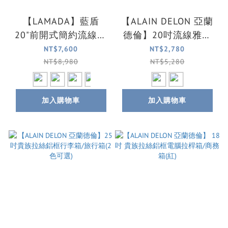
【LAMADA】藍盾
【ALAIN DELON 亞蘭
20"前開式簡約流線框
德倫】20吋流線雅仕
箱/行李箱/旅行箱/登
系列登機箱 /旅行箱/
NT$7,600
NT$2,780
機箱(4色可選)
鋁框箱(2色可選)
NT$8,980
NT$5,280
加入購物車
加入購物車