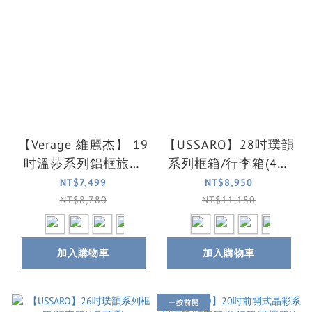
【Verage 維麗杰】 19
【USSARO】28吋璞韻
吋溫莎系列鋁框旅行
系列框箱/行李箱(4色
箱/行李箱/登機箱(4色
可選)
NT$7,499
NT$8,950
可選)
NT$8,780
NT$11,180
加入購物車
加入購物車
一按前開