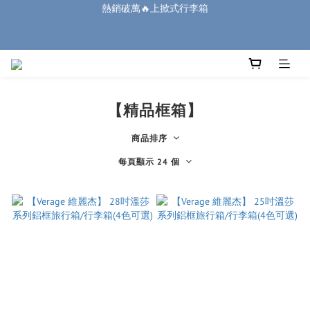
0
1
1
1
1
3
5
3
6
4
5
5
5
7
9
7
8
🏔️「爸」氣 特 惠 🏔️
0
:
:
:
0
0
0
2
4
2
5
3
4
4
4
6
8
6
9
7
把握機會
廉航無腦選 ✈️登機專用箱
日
時
分
秒
1
3
1
4
2
3
3
3
5
7
5
8
6
0
2
0
3
1
2
2
2
4
6
4
7
5
1
2
0
1
1
1
3
5
3
6
4
🏔️「爸」氣 特 惠 🏔️
:
:
:
0
1
0
0
0
2
4
2
5
3
把握機會
日
時
分
秒
0
1
3
1
4
2
【精品框箱】
0
2
0
3
1
1
2
0
商品排序
0
1
每頁顯示 24 個
0