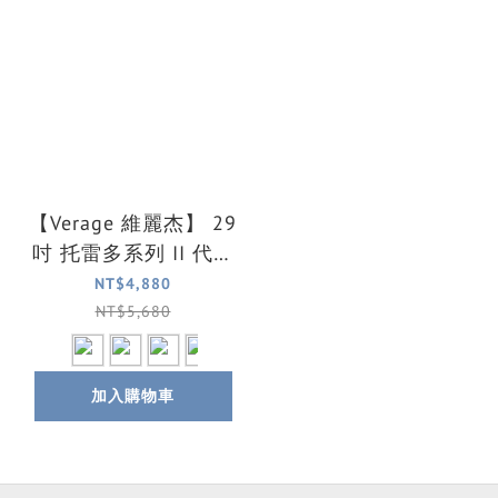
【Verage 維麗杰】 29
吋 托雷多系列 II 代布
面行李箱/旅行箱(4色
NT$4,880
可選)
NT$5,680
加入購物車