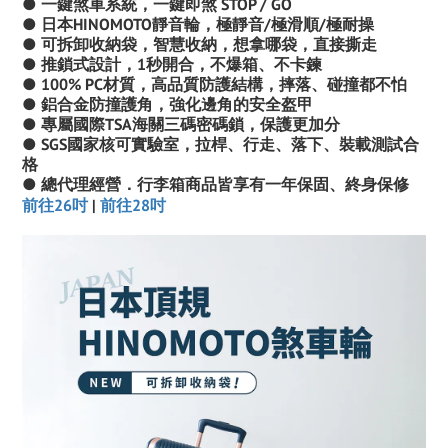
●
一鍵煞車系統，一鍵即煞 STOP / GO
●
日本HINOMOTO靜音輪，極靜音/極滑順/極耐操
●
可拆卸收納袋，智慧收納，想拿哪袋，直接撕走
●
推鎖式設計，1秒開合，不爆箱、不卡鍊
●
100% PC材質，高品質防護結構，摔落、碰撞都不怕
●
鋁合金防撞護角，強化邊角的安全盔甲
● 專屬國際TSA海關三碼密碼鎖，保護更加分
● SGS國家核可實驗室，拉桿、行走、落下、裝載測試合
格
● 總代理經營．行李箱商品皆享有一年保固、
終身保修
前往26吋
|
前往28吋