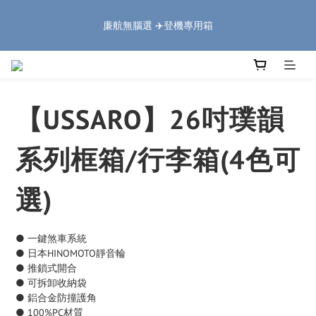
5
8
5
9
8
5
2
0
1
4
1
8
5
4
6
1
🏔️「爸」氣 特 惠 🏔️
4
7
4
8
7
9
4
1
廉航無腦選 ✈️登機專用箱
:
:
:
0
3
0
7
4
3
5
0
把握機會
3
6
3
7
6
8
3
0
日
時
分
秒
2
6
3
2
4
2
5
2
9
6
5
7
2
1
5
2
1
3
1
4
1
8
5
4
6
1
🏔️「爸」氣 特 惠 🏔️
0
4
1
0
2
:
:
:
0
3
0
7
4
3
5
0
把握機會
3
0
1
日
時
分
秒
2
6
3
2
4
2
0
【USSARO】26吋璞韻
1
5
2
1
3
1
0
4
1
0
2
0
3
0
1
系列框箱/行李箱(4色可
2
0
1
選)
0
● 一鍵煞車系統
● 日本HINOMOTO靜音輪
● 推鎖式開合
● 可拆卸收納袋
● 鋁合金防撞護角
● 100%PC材質