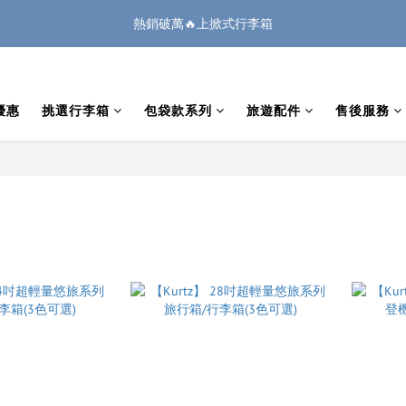
1
3
2
4
1
2
9
0
7
1
6
5
7
6
8
5
6
:
:
:
0
2
1
9
3
0
1
8
熱銷破萬🔥上掀式行李箱
🏔️「爸」氣 特 惠 🏔️
把握機會
6
0
5
4
6
5
7
4
5
日
時
分
秒
1
0
8
2
0
7
5
4
3
5
4
6
3
4
0
7
1
6
廉航無腦選 ✈️登機專用箱
4
3
2
4
3
5
2
3
6
0
5
3
2
1
3
2
4
1
2
9
5
4
優惠
挑選行李箱
包袋款系列
旅遊配件
售後服務
2
1
:
:
:
0
2
1
9
3
0
1
8
🏔️「爸」氣 特 惠 🏔️
把握機會
4
3
日
時
分
秒
1
0
1
0
8
2
0
7
3
2
0
0
7
1
6
2
1
6
0
5
1
0
5
4
0
4
3
3
2
2
1
1
0
0