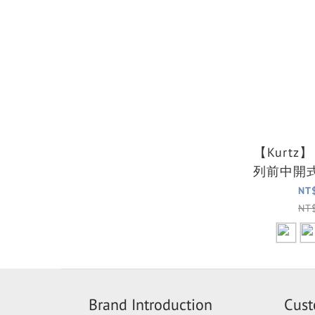
【Kurtz】 2
列前中開
箱(
NT
NT
Brand Introduction
Cust