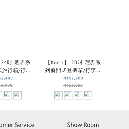
4吋 曜界系
【Kurtz】 20吋 曜界系
式旅行箱/行李
列前開式登機箱/行李箱
4色可選)
(4色可選)
$2,400
NT$2,200
$3,980
NT$3,680
omer Service
Show Room