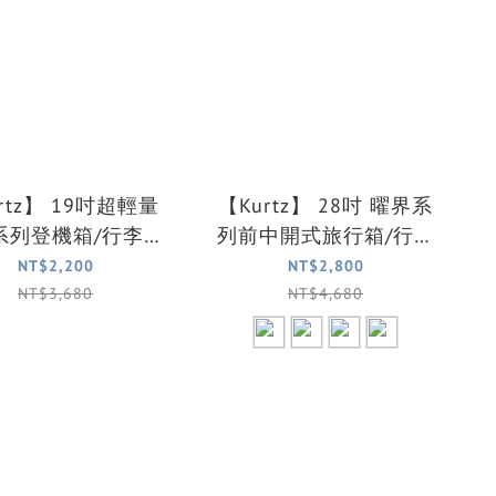
rtz】 19吋超輕量
【Kurtz】 28吋 曜界系
系列登機箱/行李箱
列前中開式旅行箱/行李
(3色可選)
箱(4色可選)
NT$2,200
NT$2,800
NT$3,680
NT$4,680