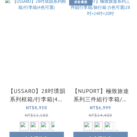
成套優惠
【USSARO】28吋璞韻
【NUPORT】極致旅途
系列框箱/行李箱(4色
系列三件組行李箱/旅
可選)
行箱 (5色可選)28吋
NT$8,950
NT$6,999
+24吋+20吋
NT$11,180
NT$14,400