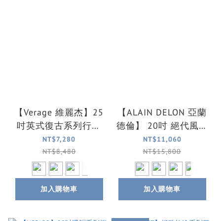
【Verage 維麗杰】25
【ALAIN DELON 亞蘭
吋英式復古系列行李
德倫】 20吋 絕代風華
箱/旅行箱(5色可選)
系列全鋁鎂登機箱/行
NT$7,280
NT$11,060
李箱(4色可選)
NT$8,480
NT$15,800
加入購物車
加入購物車