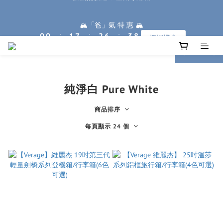
0
9
2
2
3
9
4
8
5
1
1
2
8
3
7
4
🏔️「爸」氣 特 惠 🏔️
9
8
1
1
2
8
3
7
4
🏔️「爸」氣 特 惠 🏔️
:
:
:
0
0
1
7
2
6
3
8
把握機會
7
:
:
:
0
0
1
7
2
6
3
日
時
分
秒
把握機會
0
6
1
5
2
7
日
時
分
秒
6
0
6
1
5
2
5
0
4
1
6
5
5
0
4
1
prev
next
4
3
0
5
4
4
3
0
3
2
4
3
3
2
2
1
3
2
2
1
1
0
純淨白 Pure White
2
1
1
0
0
1
0
0
0
商品排序
每頁顯示 24 個