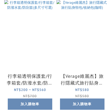
行李箱透明保護套/行
【Verage維麗杰】旅
李箱套/防潑水套/防刮
行隱藏式旅行貼身頸
套(多尺寸可選)
包/收納包(咖啡)
NT$200 ~ NT$560
NT$580
NT$700
NT$580
加入購物車
加入購物車