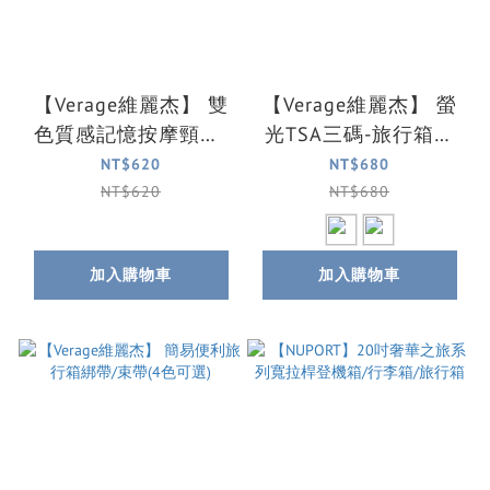
【Verage維麗杰】 雙
【Verage維麗杰】 螢
色質感記憶按摩頸枕/
光TSA三碼-旅行箱綁
午睡枕/休息枕(粉紅/
帶/束帶(2色可選)
NT$620
NT$680
紅)
NT$620
NT$680
加入購物車
加入購物車