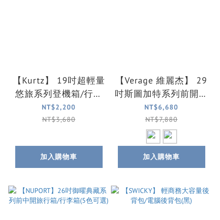
【Kurtz】 19吋超輕量
【Verage 維麗杰】 29
悠旅系列登機箱/行李
吋斯圖加特系列前開式
箱(3色可選)
登機箱/行李箱(2色可
NT$2,200
NT$6,680
選)
NT$3,680
NT$7,880
加入購物車
加入購物車