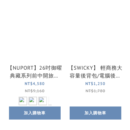
【NUPORT】26吋御曜
【SWICKY】 輕商務大
典藏系列前中開旅行
容量後背包/電腦後背
箱/行李箱(5色可選)
包(黑)
NT$4,580
NT$1,250
NT$9,160
NT$1,780
加入購物車
加入購物車