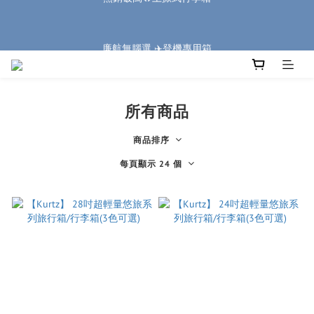
2
5
7
7
6
7
3
5
0
9
1
3
3
2
6
3
🏔️「爸」氣 特 惠 🏔️
1
4
6
6
5
9
6
2
4
廉航無腦選 ✈️登機專用箱
8
:
:
:
0
2
2
1
5
2
0
把握機會
3
5
5
4
8
5
1
3
日
時
分
秒
7
1
1
0
4
1
2
4
4
3
7
4
0
2
6
0
0
3
0
9
1
3
3
2
6
3
🏔️「爸」氣 特 惠 🏔️
1
5
2
8
:
:
:
0
2
2
1
5
2
0
把握機會
4
1
日
時
分
秒
7
1
1
0
4
1
3
0
6
所有商品
0
0
3
0
2
5
2
1
4
商品排序
1
0
3
0
每頁顯示 24 個
2
1
0