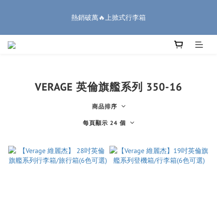
8
8
1
5
1
4
1
2
1
4
1
8
4
7
4
5
🏔️「爸」氣 特 惠 🏔️
7
7
0
4
0
3
0
1
熱銷破萬🔥上掀式行李箱
:
:
:
0
3
0
7
3
6
3
4
把握機會
6
9
6
9
9
3
2
0
日
時
分
秒
2
6
2
5
2
3
5
8
5
8
8
9
2
1
1
5
1
4
1
2
4
7
4
7
7
8
1
0
0
4
0
3
0
1
廉航無腦選 ✈️登機專用箱
3
6
3
6
9
6
7
0
3
2
0
2
5
2
9
5
8
5
6
2
1
1
4
1
8
4
7
4
5
🏔️「爸」氣 特 惠 🏔️
1
0
VERAGE 英倫旗艦系列 350-16
:
:
:
0
3
0
7
3
6
3
4
把握機會
0
日
時
分
秒
2
6
2
5
2
3
商品排序
1
5
1
4
1
2
0
4
0
3
0
1
每頁顯示 24 個
3
2
0
2
1
1
0
0