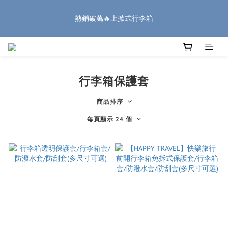
8
8
8
0
2
6
1
5
1
3
1
5
1
9
4
8
🏔️「爸」氣 特 惠 🏔️
7
9
7
7
1
5
0
4
熱銷破萬🔥上掀式行李箱
:
:
:
0
2
0
4
0
8
3
7
把握機會
6
8
6
6
9
0
4
3
日
時
分
秒
1
3
7
2
6
5
7
5
9
5
8
3
2
0
2
6
1
5
4
6
4
8
4
7
2
1
1
5
0
4
廉航無腦選 ✈️登機專用箱
3
5
3
7
3
6
1
0
0
4
3
2
4
2
6
2
5
9
0
3
2
行李箱保護套
1
3
1
5
1
9
4
8
🏔️「爸」氣 特 惠 🏔️
2
1
:
:
:
0
2
0
4
0
8
3
7
把握機會
1
0
商品排序
日
時
分
秒
1
3
7
2
6
0
0
2
6
1
5
每頁顯示 24 個
1
5
0
4
0
4
3
3
2
2
1
1
0
0