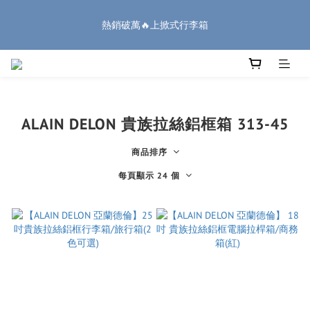
8
8
8
1
3
6
2
6
1
4
1
6
1
9
5
9
🏔️「爸」氣 特 惠 🏔️
7
7
7
0
2
5
1
5
熱銷破萬🔥上掀式行李箱
:
:
:
0
3
0
5
0
8
4
8
把握機會
6
9
6
6
1
4
0
4
日
時
分
秒
2
4
7
3
7
5
8
5
5
9
0
3
3
1
3
6
2
6
4
7
4
9
4
8
2
2
0
2
5
1
5
廉航無腦選 ✈️登機專用箱
3
6
3
8
3
7
1
1
1
4
0
4
2
5
2
7
2
6
0
0
0
3
3
1
4
1
6
1
9
5
9
🏔️「爸」氣 特 惠 🏔️
2
2
ALAIN DELON 貴族拉絲鋁框箱 313-45
:
:
:
0
3
0
5
0
8
4
8
把握機會
1
1
日
時
分
秒
2
4
7
3
7
0
0
商品排序
1
3
6
2
6
0
2
5
1
5
每頁顯示 24 個
1
4
0
4
0
3
3
2
2
1
1
0
0