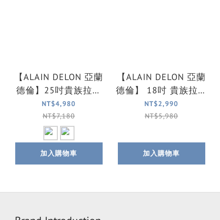
【ALAIN DELON 亞蘭
【ALAIN DELON 亞蘭
德倫】25吋貴族拉絲
德倫】 18吋 貴族拉絲
鋁框行李箱/旅行箱(2
鋁框電腦拉桿箱/商務
NT$4,980
NT$2,990
色可選)
箱(紅)
NT$7,180
NT$5,980
加入購物車
加入購物車