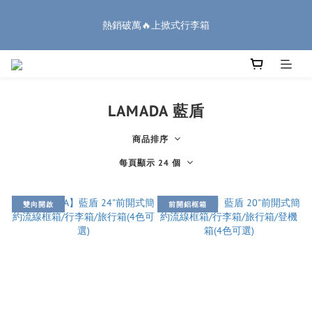
8
8
8
1
0
2
0
3
1
4
1
3
5
3
6
1
🏔️「爸」氣 特 惠 🏔️
7
7
9
9
7
0
1
2
熱銷破萬🔥上掀式行李箱
:
:
:
0
3
0
2
4
2
5
0
6
9
6
8
8
6
把握機會
0
1
日
時
分
秒
2
1
3
1
4
5
8
5
7
9
7
5
0
1
0
2
0
3
4
7
4
6
8
6
9
4
廉航無腦選 ✈️登機專用箱
0
1
2
3
6
3
5
7
5
8
3
0
1
2
5
2
4
6
4
7
2
0
LAMADA 藍盾
1
4
1
3
5
3
6
1
🏔️「爸」氣 特 惠 🏔️
:
:
:
0
3
0
2
4
2
5
0
把握機會
日
時
分
秒
2
1
3
1
4
商品排序
1
0
2
0
3
每頁顯示 24 個
0
1
2
0
1
0
雙向開啟
前開鋁框箱