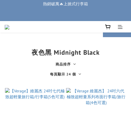
6
7
6
6
6
7
7
3
1
2
1
1
1
8
2
2
🏔️「爸」氣 特 惠 🏔️
5
6
5
5
5
6
6
2
:
:
:
0
1
0
0
0
7
1
1
4
5
4
4
4
5
5
把握機會
1
廉航無腦選 ✈️登機專用箱
日
時
分
秒
0
6
0
0
3
4
3
3
3
4
4
0
5
2
3
2
2
2
9
3
3
prev
next
4
1
2
1
1
1
8
2
2
🏔️「爸」氣 特 惠 🏔️
3
:
:
:
0
1
0
0
0
7
1
1
把握機會
日
時
分
秒
2
0
6
0
0
1
夜色黑 Midnight Black
5
0
4
商品排序
3
2
每頁顯示 24 個
1
0