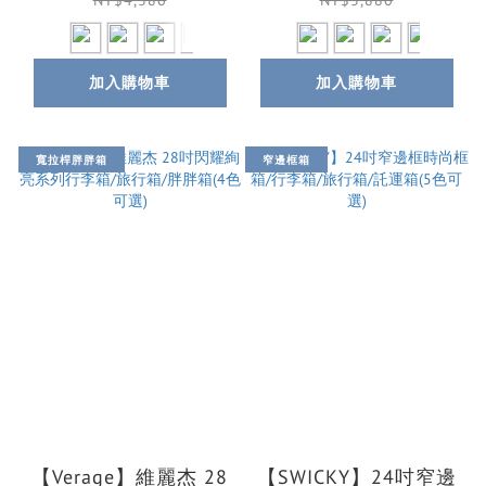
輕硬箱
選)
NT$4,380
NT$3,880
加入購物車
加入購物車
寬拉桿胖胖箱
窄邊框箱
【Verage】維麗杰 28
【SWICKY】24吋窄邊