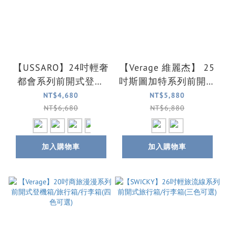
【USSARO】24吋輕奢
【Verage 維麗杰】 25
都會系列前開式登機
吋斯圖加特系列前開式
箱/旅行箱/行李箱(4色
登機箱/行李箱(2色可
NT$4,680
NT$5,880
可選)
選)
NT$6,680
NT$6,880
加入購物車
加入購物車