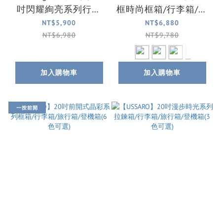
吋閃耀絢亮系列行李
框時尚框箱/行李箱/旅
箱/旅行箱/胖胖箱(4色
行箱/託運箱(5色可選)
NT$5,900
NT$6,880
可選)
NT$6,980
NT$9,780
加入購物車
加入購物車
一按前開