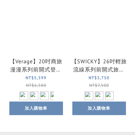
【Verage】20吋商旅
【SWICKY】26吋輕旅
漫漫系列前開式登機
流線系列前開式旅行
箱/旅行箱/行李箱(四
箱/行李箱(三色可選)
NT$5,599
NT$3,750
色可選)
NT$6,580
NT$7,500
加入購物車
加入購物車