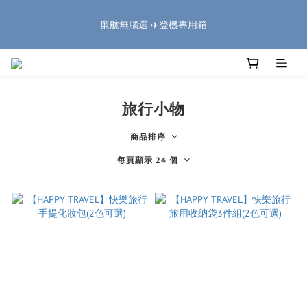
5
8
6
8
6
5
4
0
1
4
2
4
2
6
1
🏔️「爸」氣 特 惠 🏔️
4
7
5
7
5
9
4
3
廉航無腦選 ✈️登機專用箱
:
:
:
0
3
1
3
1
9
5
0
把握機會
3
6
4
6
4
8
3
2
日
時
分
秒
2
0
2
0
8
4
2
5
3
5
3
7
2
1
1
1
7
3
1
4
2
4
2
6
1
🏔️「爸」氣 特 惠 🏔️
0
0
0
6
2
:
:
:
0
3
1
3
1
9
5
0
把握機會
5
1
日
時
分
秒
2
0
2
0
8
4
4
0
旅行小物
1
1
7
3
3
0
0
6
2
2
商品排序
5
1
1
4
0
每頁顯示 24 個
0
3
2
1
0