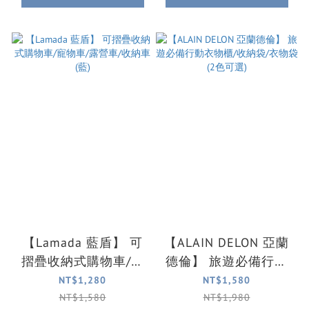
【Lamada 藍盾】 可
【ALAIN DELON 亞蘭
摺疊收納式購物車/寵
德倫】 旅遊必備行動
物車/露營車/收納車
衣物櫃/收納袋/衣物袋
NT$1,280
NT$1,580
(藍)
(2色可選)
NT$1,580
NT$1,980