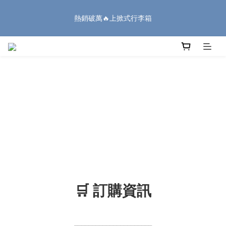
8
9
9
8
9
6
2
0
1
2
2
9
1
5
2
3
🏔️「爸」氣 特 惠 🏔️
7
8
8
7
8
9
5
1
熱銷破萬🔥上掀式行李箱
:
:
:
0
1
1
8
0
4
1
2
把握機會
6
7
7
6
7
8
4
0
日
時
分
秒
0
0
7
3
0
1
5
6
6
5
9
6
7
3
6
2
0
4
5
5
4
8
5
6
2
5
1
廉航無腦選 ✈️登機專用箱
3
4
4
3
7
4
5
1
4
0
2
3
3
2
6
3
4
0
3
1
2
2
9
1
5
2
3
🏔️「爸」氣 特 惠 🏔️
2
:
:
:
0
1
1
8
0
4
1
2
把握機會
1
日
時
分
秒
0
0
7
3
0
1
0
6
2
0
5
1
4
0
3
2
1
0
🛒 訂購資訊
______________________