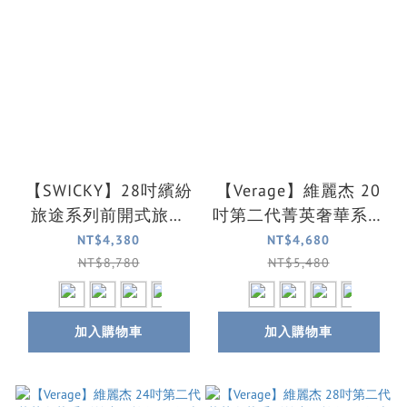
【SWICKY】28吋繽紛
【Verage】維麗杰 20
旅途系列前開式旅行
吋第二代菁英奢華系列
箱/行李箱(4色可選)
前中開登機箱/行李箱
NT$4,380
NT$4,680
(4色可選)
NT$8,780
NT$5,480
加入購物車
加入購物車