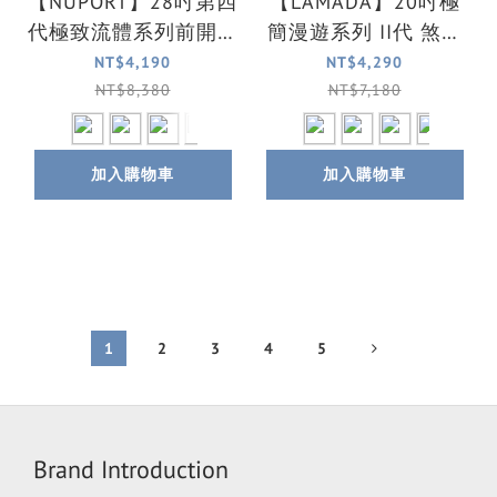
【NUPORT】28吋第四
【LAMADA】20吋極
代極致流體系列前開式
簡漫遊系列 II代 煞車
旅行箱/行李箱(8色可
輪前開式登機箱/旅行
NT$4,190
NT$4,290
選)
箱/行李箱(4色可選)
NT$8,380
NT$7,180
加入購物車
加入購物車
1
2
3
4
5
Brand Introduction