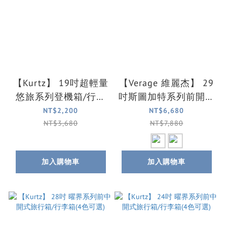
【Kurtz】 19吋超輕量
【Verage 維麗杰】 29
悠旅系列登機箱/行李
吋斯圖加特系列前開式
箱(3色可選)
登機箱/行李箱(2色可
NT$2,200
NT$6,680
選)
NT$3,680
NT$7,880
加入購物車
加入購物車