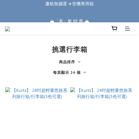
2
2
2
2
5
4
7
1
1
1
1
1
4
3
6
🏔️「爸」氣 特 惠 🏔️
1
1
1
1
4
3
6
🏔️「爸」氣 特 惠 🏔️
0
:
:
:
0
0
0
0
3
9
2
5
把握機會
:
:
:
0
0
0
0
3
9
2
5
日
時
分
秒
把握機會
2
8
1
4
日
時
分
秒
2
8
1
4
1
7
0
3
1
7
0
3
0
6
2
0
6
2
5
1
5
1
4
0
挑選行李箱
4
0
3
3
2
商品排序
2
1
1
每頁顯示 24 個
0
0