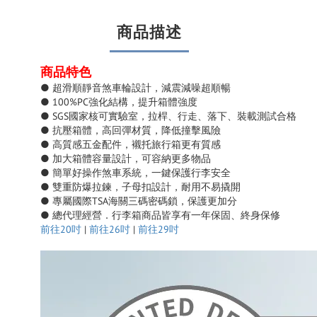
商品描述
商品特色
● 超滑順靜音煞車輪設計，減震減噪超順暢
● 100%PC強化結構，提升箱體強度
● SGS國家核可實驗室，拉桿、行走、落下、裝載測試合格
● 抗壓箱體，高回彈材質，降低撞擊風險
● 高質感五金配件，襯托旅行箱更有質感
● 加大箱體容量設計，可容納更多物品
● 簡單好操作煞車系統，一鍵保護行李安全
● 雙重防爆拉鍊，子母扣設計，耐用不易撬開
● 專屬國際TSA海關三碼密碼鎖，保護更加分
● 總代理經營．行李箱商品皆享有一年保固、終身保修
前往20吋
|
前往26吋
|
前往29吋