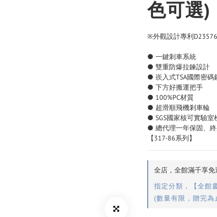
色可選)
※外觀設計專利D2357
● 一鍵剎車系統
● 雙重防爆拉鍊設計
● 崁入式TSA國際密碼
● 下方好搬運把手
● 100%PC材質
● 超滑順飛機剎車輪
● SGS國家核可實驗
● 總代理一年保固、
【317-86系列】
全店，全館滿千享免運
指定分類，【全館慶 
(數量有限，贈完為