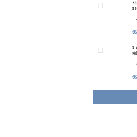
2
$9
優
3
備
優