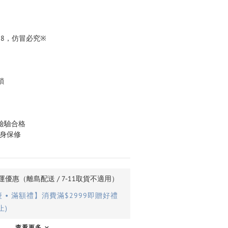
68，仿冒必究※
鎖
室檢驗合格
終身保修
優惠（離島配送 / 7-11取貨不適用）
• 滿額禮】消費滿$2999即贈好禮
止)
查看更多