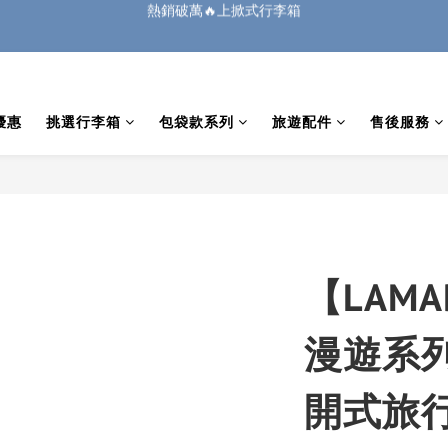
1
4
1
5
6
3
8
5
0
1
3
3
6
3
7
8
5
:
:
:
0
3
0
9
4
5
2
7
廉航無腦選 ✈️登機專用箱
🏔️「爸」氣 特 惠 🏔️
把握機會
4
0
2
2
5
2
6
7
4
9
日
時
分
秒
2
8
3
4
1
6
3
1
1
4
1
5
6
3
8
1
7
2
3
0
5
2
0
:
:
:
0
3
0
9
4
5
2
7
🏔️「爸」氣 特 惠 🏔️
把握機會
0
6
1
2
4
日
時
分
秒
1
2
8
3
4
1
6
5
0
1
3
0
1
7
2
3
0
5
優惠
挑選行李箱
包袋款系列
旅遊配件
售後服務
4
0
2
0
6
1
2
4
3
1
5
0
1
3
2
0
4
0
2
1
3
1
0
2
0
1
0
【LAM
漫遊系列
開式旅行