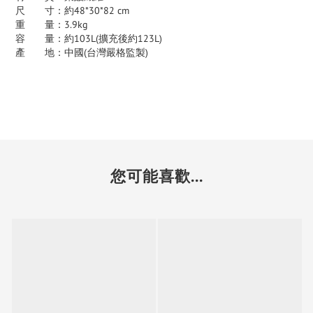
尺 寸：約48*30*82 cm
重 量：3.9kg
容 量：約103L(擴充後約123L)
產 地：中國(台灣嚴格監製)
您可能喜歡...