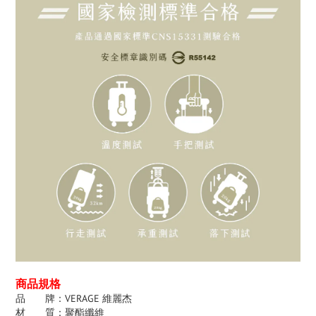
商品規格
品 牌：VERAGE 維麗杰
材 質：聚酯纖維