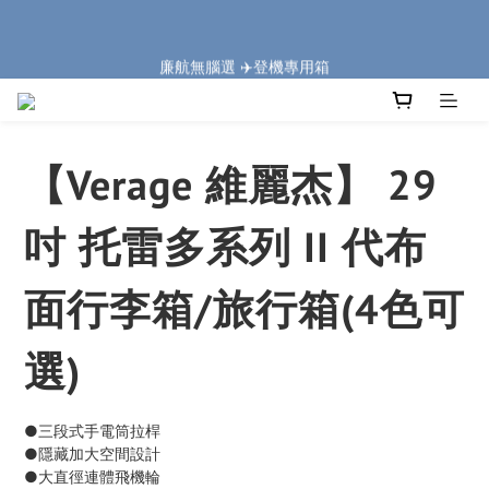
2
5
6
7
7
9
9
2
8
1
2
3
3
5
8
5
🏔️「爸」氣 特 惠 🏔️
1
4
5
6
6
8
8
1
7
廉航無腦選 ✈️登機專用箱
:
:
:
0
1
2
2
4
7
4
0
把握機會
3
4
5
5
7
7
0
6
日
時
分
秒
9
0
1
1
3
6
3
2
3
4
4
6
9
6
5
8
0
0
2
5
2
1
2
3
3
5
8
5
🏔️「爸」氣 特 惠 🏔️
4
7
1
4
1
:
:
:
0
1
2
2
4
7
4
把握機會
3
6
0
3
0
日
時
分
秒
0
1
1
3
6
3
2
5
2
【Verage 維麗杰】 29
0
0
2
5
2
1
4
1
1
4
1
0
3
0
0
3
0
吋 托雷多系列 II 代布
2
2
1
1
0
面行李箱/旅行箱(4色可
0
選)
●三段式手電筒拉桿
●隱藏加大空間設計
●大直徑連體飛機輪