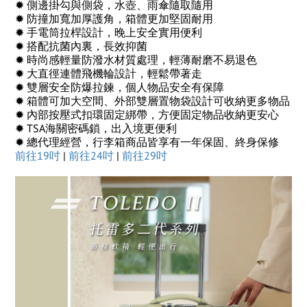
✹ 側邊掛勾與側袋，水壺、雨傘隨取隨用
✹ 防撞加寬加厚護角，箱體更加堅固耐用
✹ 手電筒拉桿設計，晚上安全實用便利
✹ 搭配抗菌內裏，長效抑菌
✹ 時尚感輕量防潑水材質處理，輕薄耐磨不易退色
✹ 大直徑連體飛機輪設計，輕鬆帶著走
✹ 雙層安全防爆拉鍊，個人物品安全有保障
✹ 箱體可加大空間、外部雙層置物袋設計可收納更多物品
✹ 內部按壓式扣環固定綁帶，方便固定物品收納更安心
✹ TSA海關密碼鎖，出入境更便利
✹ 總代理經營，行李箱商品皆享有一年保固、終身保修
前往19吋
|
前往24吋
|
前往29吋