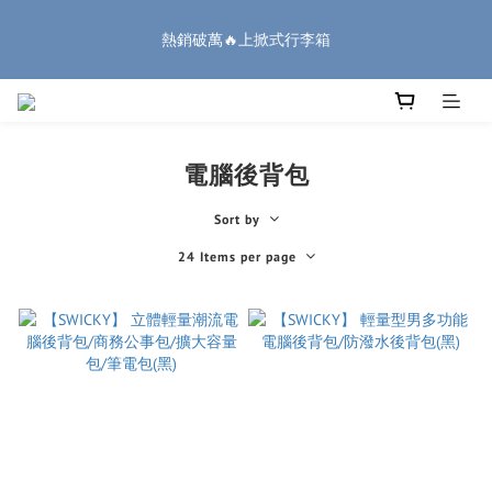
7
7
7
9
8
1
1
2
熱銷破萬🔥上掀式行李箱
1
1
1
5
3
5
2
6
🏔️「爸」氣 特 惠 🏔️
6
6
6
8
7
0
0
1
:
:
:
0
0
0
4
2
4
1
5
5
5
5
9
7
9
6
把握機會
0
Days
Hours
Minutes
Seconds
3
1
3
0
4
4
4
4
8
6
8
5
9
廉航無腦選 ✈️登機專用箱
2
0
2
3
3
3
3
7
5
7
4
8
1
1
2
2
2
2
6
4
6
3
7
0
0
1
1
1
1
5
3
5
2
6
🏔️「爸」氣 特 惠 🏔️
0
電腦後背包
:
:
:
0
0
0
4
2
4
1
5
把握機會
Days
Hours
Minutes
Seconds
3
1
3
0
4
2
0
2
3
Sort by
1
1
2
24 Items per page
0
0
1
0