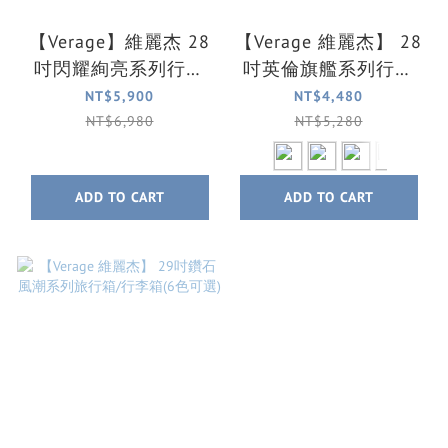
【Verage】維麗杰 28
【Verage 維麗杰】 28
吋閃耀絢亮系列行李
吋英倫旗艦系列行李
箱/旅行箱/胖胖箱(4色
箱/旅行箱(6色可選)
NT$5,900
NT$4,480
可選)
NT$6,980
NT$5,280
ADD TO CART
ADD TO CART