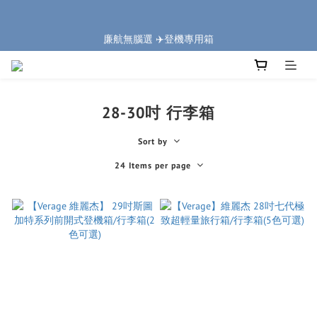
5
8
5
5
7
8
0
0
1
4
1
1
3
6
4
6
🏔️「爸」氣 特 惠 🏔️
4
7
4
4
6
9
7
9
廉航無腦選 ✈️登機專用箱
:
:
:
0
3
0
0
2
5
3
5
把握機會
3
6
3
3
5
8
6
8
Days
Hours
Minutes
Seconds
2
1
4
2
4
2
5
2
2
4
7
5
7
1
0
3
1
3
1
4
1
1
3
6
4
6
🏔️「爸」氣 特 惠 🏔️
0
2
0
2
:
:
:
0
3
0
0
2
5
3
5
把握機會
1
1
Days
Hours
Minutes
Seconds
2
1
4
2
4
0
0
28-30吋 行李箱
1
0
3
1
3
0
2
0
2
Sort by
1
1
0
0
24 Items per page