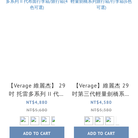
【Verage 維麗杰】 29
【Verage】維麗杰 29
吋 托雷多系列 II 代布
吋第三代輕量劍橋系列
面行李箱/旅行箱(4色
旅行箱/行李箱(6色可
NT$4,880
NT$4,580
可選)
選)
NT$5,680
NT$5,380
ADD TO CART
ADD TO CART