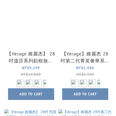
【Verage 維麗杰】 28
【Verage】維麗杰 28
吋溫莎系列鋁框旅行
吋第二代菁英奢華系列
箱/行李箱(4色可選)
前中開旅行箱/行李箱
NT$9,199
NT$5,980
(4色可選)
NT$10,880
NT$6,980
ADD TO CART
ADD TO CART