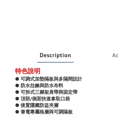
Description
Ad
特色說明
●
可調式加墊隔板與多隔間設計
●
防水拉鍊與防水布料
●
可拆式三腳架肩帶與固定帶
●
頂部/側面快速拿取口袋
●
後置隱藏防盜夾層
●
筆電專屬格層與可調隔板