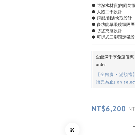
● 防潑水材質(內附防雨
● 人體工學設計
● 頂部/側邊快取設計
● 多功能單眼鏡頭隔層
● 防盜夾層設計
● 可拆式三腳固定帶設
全館滿千享免運優惠（離
order
【全館慶 • 滿額禮
贈完為止) on select
NT$6,200
NT