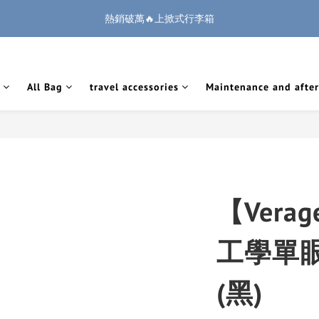
1
3
2
2
5
1
0
2
7
7
5
7
6
6
9
5
:
:
:
0
2
1
1
4
9
0
9
熱銷破萬🔥上掀式行李箱
🏔️「爸」氣 特 惠 🏔️
把握機會
1
6
6
4
6
5
5
8
4
Days
Hours
Minutes
Seconds
1
0
0
3
8
8
0
5
5
3
5
4
4
7
3
0
2
7
7
廉航無腦選 ✈️登機專用箱
4
4
2
4
3
3
6
2
1
6
6
3
3
1
3
2
2
5
1
0
5
5
All Bag
travel accessories
Maintenance and after
2
2
:
:
:
0
2
1
1
4
9
0
9
🏔️「爸」氣 特 惠 🏔️
把握機會
4
4
Days
Hours
Minutes
Seconds
1
1
1
0
0
3
8
8
3
3
0
0
0
2
7
7
2
2
1
6
6
1
1
0
5
5
0
0
4
4
3
3
2
2
【Ver
1
1
0
0
工學單
(黑)