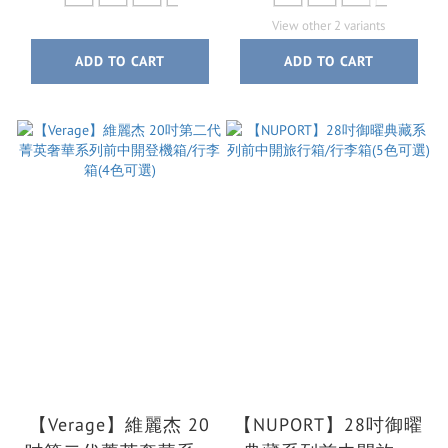
View other 2 variants
ADD TO CART
ADD TO CART
【Verage】維麗杰 20
【NUPORT】28吋御曜