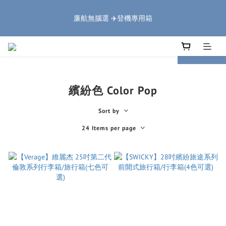
5
8
6
7
9
0
0
2
1
4
2
6
6
8
3
5
🏔️「爸」氣 特 惠 🏔️
4
7
5
9
9
6
8
1
廉航無腦選 ✈️登機專用箱
:
:
:
0
3
1
5
5
7
2
4
把握機會
3
6
4
8
8
5
7
0
Days
Hours
Minutes
Seconds
2
0
4
4
6
1
3
2
5
3
7
7
9
4
6
1
3
3
5
0
2
1
4
2
6
6
8
3
5
🏔️「爸」氣 特 惠 🏔️
prev
next
0
2
2
4
1
:
:
:
0
3
1
5
5
7
2
4
把握機會
1
1
3
0
Days
Hours
Minutes
Seconds
2
0
4
4
6
1
3
0
0
2
1
3
3
5
0
2
1
繽紛色 Color Pop
0
2
2
4
1
0
1
1
3
0
Sort by
0
0
2
1
24 Items per page
0