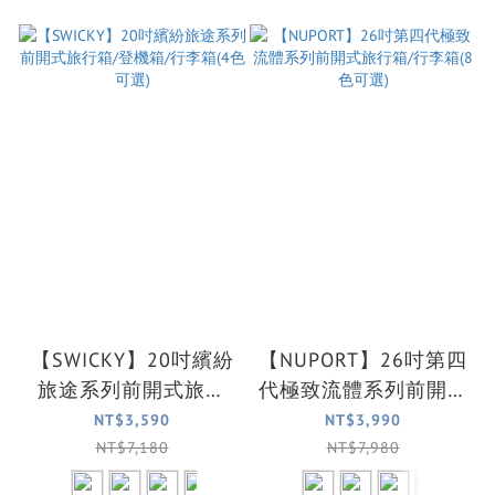
【SWICKY】20吋繽紛
【NUPORT】26吋第四
旅途系列前開式旅行
代極致流體系列前開式
箱/登機箱/行李箱(4色
旅行箱/行李箱(8色可
NT$3,590
NT$3,990
可選)
選)
NT$7,180
NT$7,980