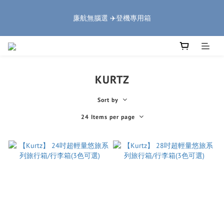
5
5
6
5
7
4
2
0
1
1
2
8
6
1
3
🏔️「爸」氣 特 惠 🏔️
4
4
5
9
4
6
3
1
廉航無腦選 ✈️登機專用箱
9
:
:
:
0
0
1
7
5
0
2
把握機會
3
3
4
8
3
5
2
0
Days
Hours
Minutes
Seconds
8
0
6
4
1
2
2
3
9
7
2
4
1
7
5
3
0
1
1
2
8
6
1
3
🏔️「爸」氣 特 惠 🏔️
0
6
4
2
9
:
:
:
0
0
1
7
5
0
2
把握機會
5
3
1
Days
Hours
Minutes
Seconds
8
0
6
4
1
4
2
0
KURTZ
7
5
3
0
3
1
6
4
2
2
0
5
Sort by
3
1
1
4
2
0
24 Items per page
0
3
1
2
0
1
0