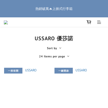
8
9
0
0
0
6
3
3
1
3
3
3
2
9
6
🏔️「爸」氣 特 惠 🏔️
6
7
9
9
9
8
5
2
熱銷破萬🔥上掀式行李箱
2
:
:
:
0
2
2
2
1
8
5
5
把握機會
6
8
8
8
7
4
1
Days
Hours
Minutes
Seconds
1
1
1
1
0
7
4
4
5
7
7
7
6
3
0
0
0
0
0
6
3
3
4
6
6
6
5
9
9
2
5
2
廉航無腦選 ✈️登機專用箱
2
3
5
5
5
4
8
8
1
4
1
1
2
4
4
4
3
7
7
0
3
0
0
USSARO 優莎諾
1
3
3
3
2
9
6
🏔️「爸」氣 特 惠 🏔️
6
2
:
:
:
0
2
2
2
1
8
5
5
把握機會
1
Sort by
Days
Hours
Minutes
Seconds
1
1
1
0
7
4
4
0
0
0
0
6
3
3
24 Items per page
5
2
2
4
1
1
3
0
一按前開
一鍵開啟
0
2
1
0