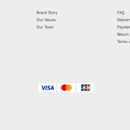
Brand Story
FAQ
Our Values
Delive
Our Team
Payme
Return 
Terms 