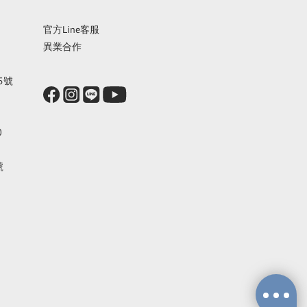
官方Line客服
異業合作
5號
0
號