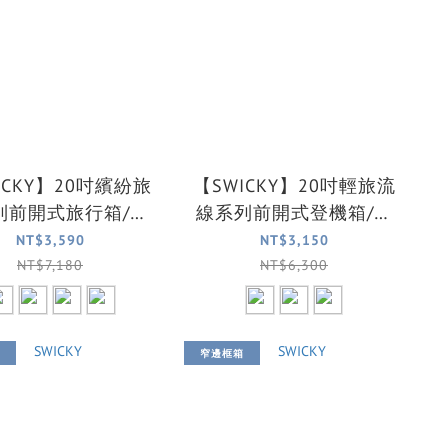
ICKY】20吋繽紛旅
【SWICKY】20吋輕旅流
列前開式旅行箱/登
線系列前開式登機箱/旅
/行李箱(4色可選)
行箱/行李箱(三色可選)
NT$3,590
NT$3,150
NT$7,180
NT$6,300
窄邊框箱