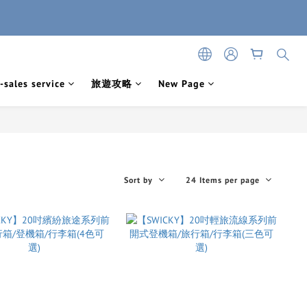
-sales service
旅遊攻略
New Page
Sort by
24 Items per page