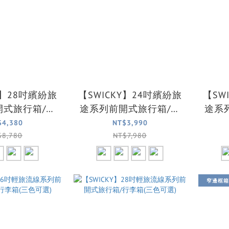
Y】28吋繽紛旅
【SWICKY】24吋繽紛旅
【SW
開式旅行箱/行
途系列前開式旅行箱/行
途系
4色可選)
李箱(4色可選)
機箱
$4,380
NT$3,990
$8,780
NT$7,980
窄邊框箱