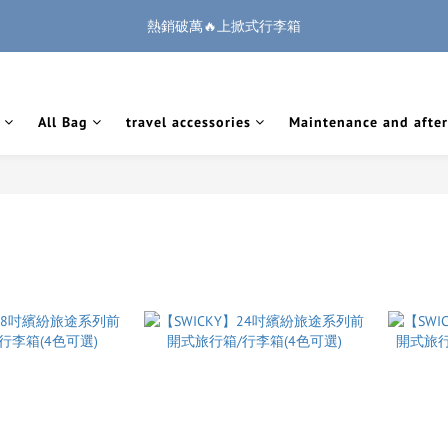
1
3
2
7
2
2
1
6
0
4
3
5
7
6
6
6
5
:
:
:
0
2
1
6
1
1
0
5
熱銷破萬🔥上掀式行李箱
🏔️「爸」氣 特 惠 🏔️
把握機會
3
2
4
6
5
5
5
4
9
Days
Hours
Minutes
Seconds
1
0
5
0
0
4
2
1
3
5
4
9
4
4
3
8
0
4
3
廉航無腦選 ✈️登機專用箱
1
0
2
4
3
8
3
3
2
7
3
2
0
1
3
2
7
2
2
1
6
2
1
All Bag
travel accessories
Maintenance and after
:
:
:
0
2
1
6
1
1
0
5
🏔️「爸」氣 特 惠 🏔️
把握機會
1
0
Days
Hours
Minutes
Seconds
1
0
5
0
0
4
0
0
4
3
3
2
2
1
1
0
0