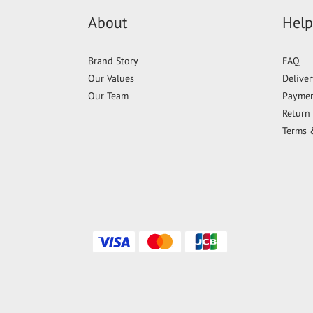
About
Help
Brand Story
FAQ
Our Values
Delive
Our Team
Payme
Return 
Terms 