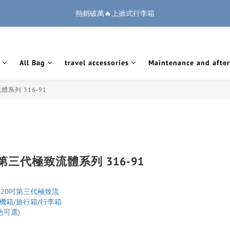
1
3
1
1
5
4
5
2
0
2
1
2
5
7
5
5
9
8
9
6
:
:
:
0
2
0
0
4
3
4
1
熱銷破萬🔥上掀式行李箱
🏔️「爸」氣 特 惠 🏔️
把握機會
1
0
1
4
6
4
4
8
7
8
5
Days
Hours
Minutes
Seconds
1
3
2
3
0
0
0
3
5
3
3
7
6
7
4
0
2
1
2
廉航無腦選 ✈️登機專用箱
2
4
2
2
6
5
6
3
1
0
1
1
3
1
1
5
4
5
2
0
0
All Bag
travel accessories
Maintenance and after
:
:
:
0
2
0
0
4
3
4
1
🏔️「爸」氣 特 惠 🏔️
把握機會
Days
Hours
Minutes
Seconds
1
3
2
3
0
0
2
1
2
體系列 316-91
1
0
1
0
0
 第三代極致流體系列 316-91