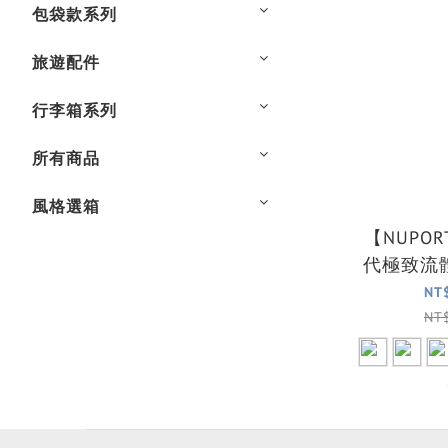
包袋款系列
旅遊配件
行李箱系列
所有商品
風格選箱
【NUPO
代極致流
登機箱/旅
NT
色
NT