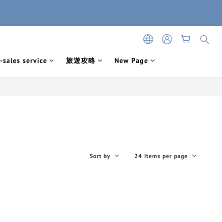
-sales service
旅遊攻略
New Page
Sort by
24 Items per page