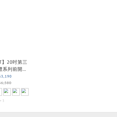
RT】20吋第三
體系列前開式
行箱/行李箱(9
$3,190
可選)
$6,380
+ 3