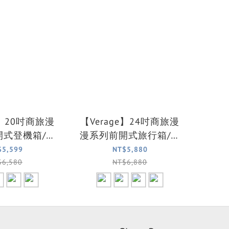
e】20吋商旅漫
【Verage】24吋商旅漫
開式登機箱/旅
漫系列前開式旅行箱/行
箱(四色可選)
李箱(四色可選)
$5,599
NT$5,880
$6,580
NT$6,880