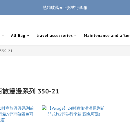
1
1
1
2
5
2
2
9
2
6
5
5
5
6
9
6
6
:
:
:
0
0
0
1
4
1
1
8
熱銷破萬🔥上掀式行李箱
🏔️「爸」氣 特 惠 🏔️
把握機會
1
5
4
4
4
5
8
5
5
Days
Hours
Minutes
Seconds
0
3
0
0
7
0
4
3
3
3
4
7
4
4
2
6
廉航無腦選 ✈️登機專用箱
3
2
2
2
3
6
3
3
1
5
2
1
1
1
2
5
2
2
9
0
4
All Bag
travel accessories
Maintenance and after
:
:
:
1
0
0
0
1
4
1
1
8
🏔️「爸」氣 特 惠 🏔️
把握機會
3
Days
Hours
Minutes
Seconds
0
0
3
0
0
7
2
2
6
50-21
1
1
5
0
0
4
3
2
1
0
 商旅漫漫系列 350-21