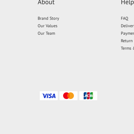
About
Help
Brand Story
FAQ
Our Values
Delive
Our Team
Payme
Return 
Terms 