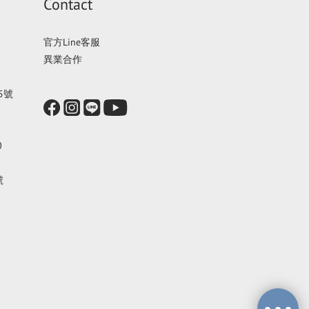
Contact
官方Line客服
異業合作
5號
0
號