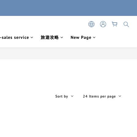
-sales service
旅遊攻略
New Page
Sort by
24 Items per page