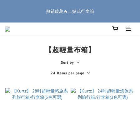
7
9
8
3
1
3
2
6
熱銷破萬🔥上掀式行李箱
1
3
2
7
5
7
6
🏔️「爸」氣 特 惠 🏔️
6
8
7
2
0
2
1
5
:
:
:
0
2
1
6
4
6
5
9
把握機會
5
7
6
9
Days
Hours
Minutes
Seconds
1
1
0
4
1
0
5
3
5
4
8
4
6
5
8
9
0
0
3
0
4
2
4
3
7
廉航無腦選 ✈️登機專用箱
3
5
4
9
7
9
8
2
3
1
3
2
6
2
4
3
8
6
8
7
1
2
0
2
1
5
1
3
2
7
5
7
6
🏔️「爸」氣 特 惠 🏔️
0
1
1
0
4
【超輕量布箱】
:
:
:
0
2
1
6
4
6
5
9
把握機會
0
0
3
Days
Hours
Minutes
Seconds
1
0
5
3
5
4
8
2
Sort by
0
4
2
4
3
7
1
3
1
3
2
6
24 Items per page
0
2
0
2
1
5
1
1
0
4
0
0
3
2
1
0