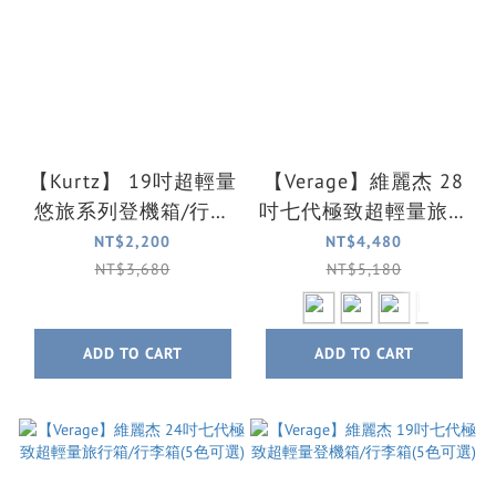
【Kurtz】 19吋超輕量
【Verage】維麗杰 28
悠旅系列登機箱/行李
吋七代極致超輕量旅行
箱(3色可選)
箱/行李箱(5色可選)
NT$2,200
NT$4,480
NT$3,680
NT$5,180
ADD TO CART
ADD TO CART