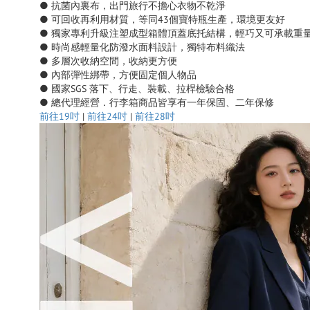
● 抗菌內裏布，出門旅行不擔心衣物不乾淨
● 可回收再利用材質，等同43個寶特瓶生產，環境更友好
● 獨家專利升級注塑成型
箱體頂蓋底托結構，輕巧又可承載重
● 時尚感輕量化防潑水面料設計，獨特布料織法
● 多層次收納空間，收納更方便
● 內部彈性綁帶，方便固定個人物品
● 國家SGS 落下、行走、裝載、拉桿檢驗合格
● 總代理經營．行李箱商品皆享有一年保固、二年保修
前往19吋
|
前往24吋
|
前往28吋