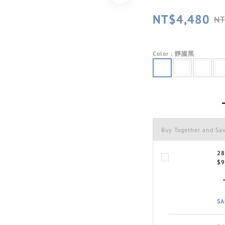
NT$4,480
NT
Color
: 靜謐黑
Buy Together and Sa
2
$9
SA