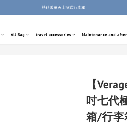
1
3
2
6
2
9
2
2
0
3
6
5
7
6
6
6
6
:
:
:
0
2
1
5
1
8
1
1
熱銷破萬🔥上掀式行李箱
🏔️「爸」氣 特 惠 🏔️
把握機會
2
5
4
6
5
9
5
5
5
Days
Hours
Minutes
Seconds
1
0
4
0
7
0
0
1
4
3
5
4
8
4
4
4
0
3
6
廉航無腦選 ✈️登機專用箱
0
3
2
4
3
7
3
3
3
2
5
2
1
3
2
6
2
9
2
2
1
4
All Bag
travel accessories
Maintenance and after
1
:
:
:
0
2
1
5
1
8
1
1
🏔️「爸」氣 特 惠 🏔️
把握機會
0
3
Days
Hours
Minutes
Seconds
0
1
0
4
0
7
0
0
2
0
3
6
1
2
5
0
1
4
0
3
2
1
【Vera
0
吋七代
箱/行李