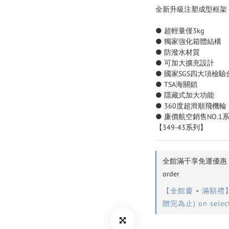
全新升級注塑成型框架
● 超輕量僅3kg
● 獨家強化箱體結構
● 防潑水材質
● 可加大擴充設計
● 國家SGS四大項檢驗
● TSA海關鎖
● 隱藏式加大功能
● 360度超滑順飛機輪
● 廉價航空銷售NO.1
【349-43系列】
全館滿千享免運優惠（離
order
【全館慶 • 滿額禮
贈完為止) on select