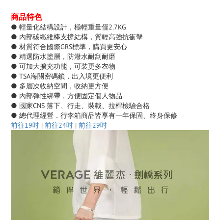
商品特色
● 輕量化結構設計，極輕重量僅2.7KG
● 內部碳纖維棒支撐結構，質輕高強抗衝擊
● 材質符合國際GRS標準，購買更安心
● 精選防水塗層，防潑水耐刮耐磨
● 可加大擴充功能，可裝更多衣物
● TSA海關密碼鎖，出入境更便利
● 多層次收納空間，收納更方便
● 內部彈性綁帶，方便固定個人物品
● 國家CNS 落下、行走、裝載、拉桿檢驗合格
● 總代理經營．行李箱商品皆享有一年保固、終身保修
前往19吋
|
前往24吋
|
前往29吋