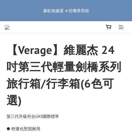
5
8
6
8
6
6
8
1
1
4
2
4
2
7
2
4
🏔️「爸」氣 特 惠 🏔️
4
7
5
7
5
5
7
0
廉航無腦選 ✈️登機專用箱
:
:
:
0
3
1
3
1
6
1
3
把握機會
3
6
4
6
4
9
4
6
Days
Hours
Minutes
Seconds
2
0
2
0
5
0
2
2
5
3
5
3
8
3
5
1
1
4
1
1
4
2
4
2
7
2
4
🏔️「爸」氣 特 惠 🏔️
0
0
3
0
:
:
:
0
3
1
3
1
6
1
3
把握機會
2
Days
Hours
Minutes
Seconds
2
0
2
0
5
0
2
1
【Verage】維麗杰 24
1
1
4
1
0
0
0
3
0
2
吋第三代輕量劍橋系列
1
0
旅行箱/行李箱(6色可
選)
第三代升級符合GRS國際標準
● 輕量化堅固耐用