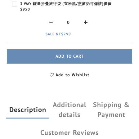
3 WAY 輕量折疊旅行袋 (玄米黑/燕麥奶可備註)價值
$950
SALE NT$799
ADD TO CART
Add to Wishlist
Additional
Shipping &
Description
details
Payment
Customer Reviews