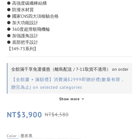
● 高強度碳纖棒結構
● 防潑水材質
● 國家CNS四大項檢驗合格
● 加大功能設計
● 360度超滑順飛機輪
● 加強護角設計
● 底部把手設計
【349-73系列】
全館滿千享免運優惠（離島配送 / 7-11取貨不適用） on order
【全館慶 • 滿額禮】消費滿$2999即贈好禮(數量有限，
贈完為止) on selected categories
Show more
NT$3,900
NT$4,580
Color
: 墨夜黑