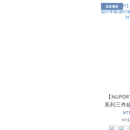
成套優惠
【NUPO
系列三件
箱 (5色可
NT
+
NT$