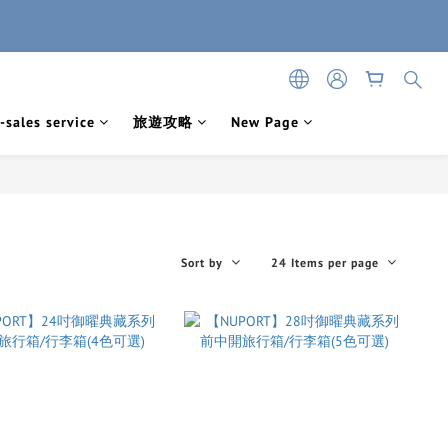
-sales service
旅遊攻略
New Page
Sort by
24 Items per page