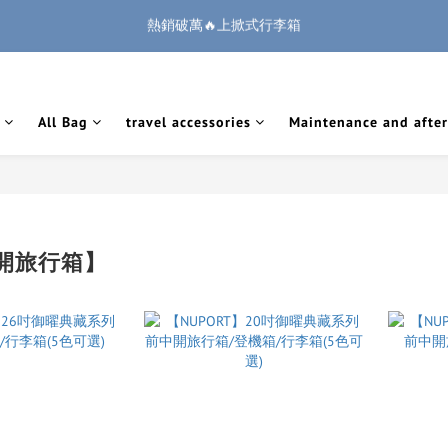
1
2
3
3
2
9
6
1
8
5
4
1
3
4
5
5
4
8
:
:
:
0
1
2
2
1
8
5
0
🏔️「爸」氣 特 惠 🏔️
把握機會
7
4
廉航無腦選 ✈️登機專用箱
3
0
2
3
4
4
3
7
Days
Hours
Minutes
Seconds
0
1
1
0
7
4
6
3
2
1
2
3
3
2
9
6
0
0
6
3
5
2
1
:
:
:
0
1
2
2
1
8
5
🏔️「爸」氣 特 惠 🏔️
把握機會
5
2
4
1
Days
Hours
Minutes
Seconds
0
0
1
1
0
7
4
4
1
3
0
All Bag
travel accessories
Maintenance and after
0
0
6
3
3
0
2
5
2
2
1
4
1
1
0
3
0
0
2
1
開旅行箱】
0