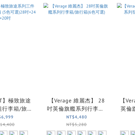
RT】極致旅途
【Verage 維麗杰】 28
【Ve
組行李箱/旅行
吋英倫旗艦系列行李箱/
英倫
選)28吋+24吋
旅行箱(6色可選)
$6,999
NT$4,480
20吋
14,400
NT$5,280