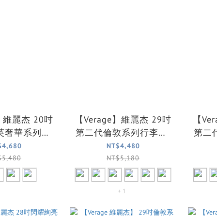
e】維麗杰 20吋
【Verage】維麗杰 29吋
【Ve
英奢華系列前
第二代倫敦系列行李箱/
第二
/行李箱(4色
旅行箱(七色可選)
旅
$4,680
NT$4,480
可選)
$5,480
NT$5,180
+ 1