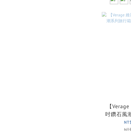
【Verag
吋鑽石風
行李箱
NT
NT