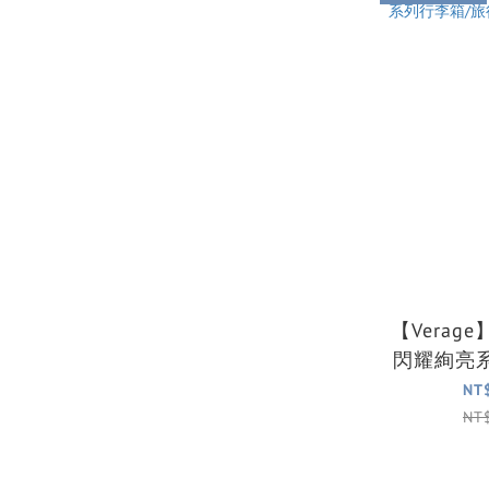
【Verag
閃耀絢亮
行箱/胖胖
NT
NT