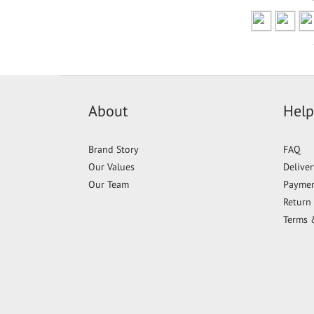
About
Help
Brand Story
FAQ
Our Values
Delive
Our Team
Payme
Return 
Terms 