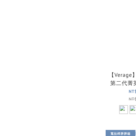
【Verag
第二代菁
中開登機箱
NT
NT
寬拉桿胖胖箱