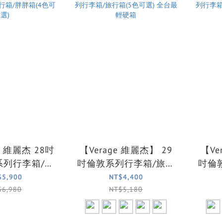
e】維麗杰 28吋
【Verage 維麗杰】 29
【Ve
系列行李箱/旅
吋倫敦系列行李箱/旅行
吋倫
箱(4色可選)
箱(5色可選) 全台最輕硬
箱(5色可選
$5,900
NT$4,400
箱
$6,980
NT$5,180