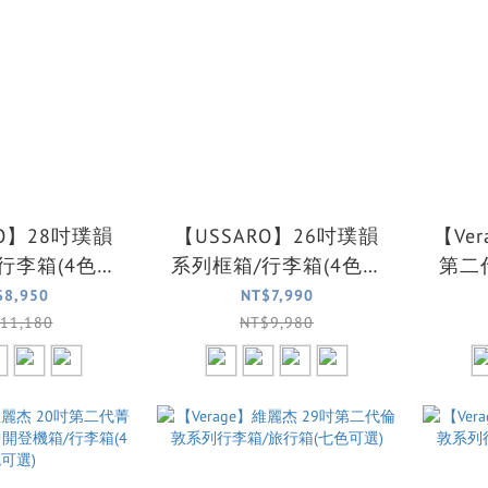
RO】28吋璞韻
【USSARO】26吋璞韻
【Ve
行李箱(4色可
系列框箱/行李箱(4色可
第二
選)
選)
中開
$8,950
NT$7,990
11,180
NT$9,980