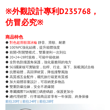
※外觀設計專利D235768，
仿冒必究※
商品特色
●
對色超滑順溜冰輪
靜音、滑順、耐磨
● 100%PC強化結構，提升箱體強度
● 前開+對開雙模式，雙重便利一次到位
● 20+24+28吋規格，可箱中箱收納
● 全對色防撞護角保護，強化最脆弱的地方
● SGS國家核可實驗室，拉桿、行走、落下、裝載測試合格
● 抗壓箱體，高回彈材質，降低撞擊風險
● 高質感五金配件，襯托旅行箱更有質感
● 加大箱體容量設計，可容納更多物品
● 雙重防爆拉鍊，安全不易爆開
● 專屬國際TSA海關三碼密碼鎖，保護更加分
● 總代理經營．行李箱商品皆享有一年保固、
終身保修
前往20吋
|
前往24吋
|
前往28吋