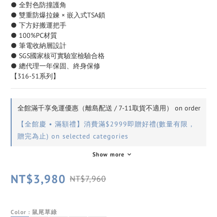
● 全對色防撞護角
● 雙重防爆拉鍊 × 嵌入式TSA鎖
● 下方好搬運把手
● 100%PC材質
● 筆電收納層設計
● SGS國家核可實驗室檢驗合格
● 總代理一年保固、終身保修
【316-51系列】
全館滿千享免運優惠（離島配送 / 7-11取貨不適用） on order
【全館慶 • 滿額禮】消費滿$2999即贈好禮(數量有限，
贈完為止) on selected categories
Show more
NT$3,980
NT$7,960
Color
: 鼠尾草綠