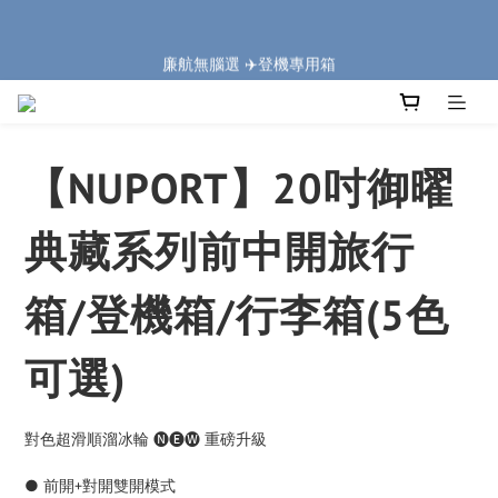
5
6
5
6
6
5
5
0
1
2
1
2
6
2
1
1
🏔️「爸」氣 特 惠 🏔️
4
5
4
5
9
5
4
4
廉航無腦選 ✈️登機專用箱
:
:
:
0
1
0
1
5
1
0
0
把握機會
3
4
3
4
8
4
3
3
Days
Hours
Minutes
Seconds
0
0
4
0
2
3
2
3
7
3
2
2
3
1
2
1
2
6
2
1
1
🏔️「爸」氣 特 惠 🏔️
2
:
:
:
0
1
0
1
5
1
0
0
把握機會
1
Days
Hours
Minutes
Seconds
0
0
4
0
0
【NUPORT】20吋御曜
3
2
1
典藏系列前中開旅行
0
箱/登機箱/行李箱(5色
可選)
對色超滑順溜冰輪 🅝🅔🅦 重磅升級
● 前開+對開雙開模式