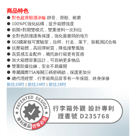
商品特色
●
對色超滑順溜冰輪
靜音、滑順、耐磨
● 100%PC強化結構，提升箱體強度
● 前開+對開雙模式，雙重便利一次到位
● 全對色防撞護角保護，強化最脆弱的地方
● SGS國家核可實驗室，拉桿、行走、落下、裝載測試合格
● 抗壓箱體，高回彈材質，降低撞擊風險
● 高質感五金配件，襯托旅行箱更有質感
● 加大箱體容量設計，可容納更多物品
● 雙重防爆拉鍊，安全不易爆開
● 專屬國際TSA海關三碼密碼鎖，保護更加分
● 總代理經營．行李箱商品皆享有一年保固、
終身保修
前往20吋
|
前往24吋
|
前往28吋