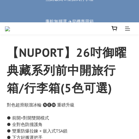
5
6
5
7
7
6
7
0
1
2
1
3
3
6
2
3
🏔️「爸」氣 特 惠 🏔️
4
5
4
6
6
9
5
6
廉航無腦選 ✈️登機專用箱
:
:
:
0
1
0
2
2
5
1
2
把握機會
3
4
3
5
5
8
4
5
Days
Hours
Minutes
Seconds
0
1
1
4
0
1
2
3
2
4
4
7
3
4
0
0
3
0
1
2
1
3
3
6
2
3
🏔️「爸」氣 特 惠 🏔️
2
:
:
:
0
1
0
2
2
5
1
2
把握機會
1
Days
Hours
Minutes
Seconds
0
1
1
4
0
1
0
【NUPORT】26吋御曜
0
0
3
0
2
1
典藏系列前中開旅行
0
箱/行李箱(5色可選)
對色超滑順溜冰輪 🅝🅔🅦 重磅升級
● 前開+對開雙開模式
● 全對色防撞護角
● 雙重防爆拉鍊 × 嵌入式TSA鎖
● 下方好搬運把手