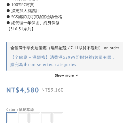
● 100%PC材質
● 擴充加大層設計
● SGS國家核可實驗室檢驗合格
● 總代理一年保固、終身保修
【316-51系列】
全館滿千享免運優惠（離島配送 / 7-11取貨不適用） on order
【全館慶 • 滿額禮】消費滿$2999即贈好禮(數量有限，
贈完為止) on selected categories
Show more
NT$4,580
NT$9,160
Color
: 鼠尾草綠