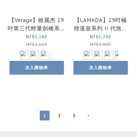
【Verage】維麗杰 19
【LAMADA】29吋極
吋第三代輕量劍橋系列
簡漫遊系列 II 代煞車
登機箱/行李箱(6色可
輪前開式旅行箱/行李
NT$3,180
NT$5,290
選)
箱(4色可選)
NT$3,680
NT$9,080
加入購物車
加入購物車
1
2
3