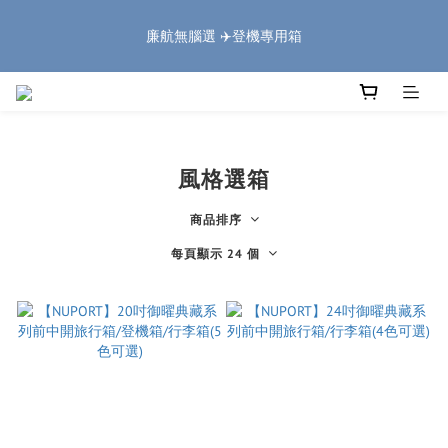
5
6
6
8
8
2
1
4
1
2
2
8
4
7
4
🏔️「爸」氣 特 惠 🏔️
4
5
5
7
7
1
0
3
廉航無腦選 ✈️登機專用箱
:
:
:
0
1
1
7
3
6
3
9
把握機會
3
4
4
6
9
6
0
2
日
時
分
秒
0
0
6
2
5
2
8
2
3
3
9
5
8
5
1
5
1
4
1
7
1
2
2
8
4
7
4
🏔️「爸」氣 特 惠 🏔️
0
4
0
3
0
6
:
:
:
0
1
1
7
3
6
3
9
把握機會
3
2
5
日
時
分
秒
0
0
6
2
5
2
8
2
1
4
5
1
4
1
7
1
0
3
風格選箱
4
0
3
0
6
0
2
3
2
5
1
商品排序
2
1
4
0
1
0
3
每頁顯示 24 個
0
2
1
0