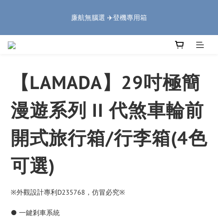
3
3
1
1
2
2
2
2
2
2
6
6
5
5
4
4
🏔️「爸」氣 特 惠 🏔️
🏔️「爸」氣 特 惠 🏔️
2
2
:
:
:
:
:
:
0
0
1
1
1
1
1
1
5
5
4
4
3
3
把握機會
把握機會
1
1
日
日
時
時
分
分
秒
秒
9
0
0
0
0
0
0
4
4
3
3
2
2
0
0
8
9
9
9
3
3
2
2
1
1
9
7
8
8
8
2
2
1
1
0
0
熱銷破萬🔥上掀式行李箱
8
6
7
7
7
9
1
1
0
0
7
5
6
6
6
9
8
0
0
6
【LAMADA】29吋極簡
4
5
5
5
9
8
7
5
廉航無腦選 ✈️登機專用箱
3
4
4
4
8
7
6
4
漫遊系列 II 代煞車輪前
2
3
3
3
7
6
5
3
1
2
2
2
6
5
4
🏔️「爸」氣 特 惠 🏔️
2
:
:
:
0
1
1
1
5
4
3
把握機會
1
開式旅行箱/行李箱(4色
日
時
分
秒
0
0
0
4
3
2
0
3
2
1
2
1
0
可選)
1
0
0
※外觀設計專利D235768，仿冒必究※
● 一鍵剎車系統