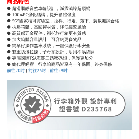
商品特色
● 超滑順靜音煞車輪設計，減震減噪超順暢
● 100%PC強化結構，提升箱體強度
● SGS國家核可實驗室，拉桿、行走、落下、裝載測試合格
● 抗壓箱體，高回彈材質，降低撞擊風險
● 高質感五金配件，襯托旅行箱更有質感
● 加大箱體容量設計，可容納更多物品
● 簡單好操作煞車系統，一鍵保護行李安全
● 雙重防爆拉鍊，子母扣設計，耐用不易撬開
● 專屬國際TSA海關三碼密碼鎖，保護更加分
● 總代理經營．行李箱商品皆享有一年保固、終身保修
前往20吋
|
前往26吋
|
前往29吋