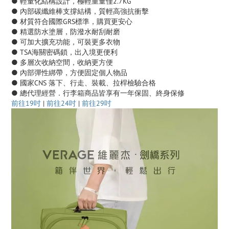
● 輕量化結構設計，極輕重量僅2.7KG
● 內部碳纖維棒支撐結構，質輕高強抗衝擊
● 材質符合國際GRS標準，購買更安心
● 精選防水塗層，防潑水耐刮耐磨
● 可加大擴充功能，可裝更多衣物
● TSA海關密碼鎖，出入境更便利
● 多層次收納空間，收納更方便
● 內部彈性綁帶，方便固定個人物品
● 國家CNS 落下、行走、裝載、拉桿檢驗合格
● 總代理經營．行李箱商品皆享有一年保固、終身保修
前往19吋
|
前往24吋
|
前往29吋