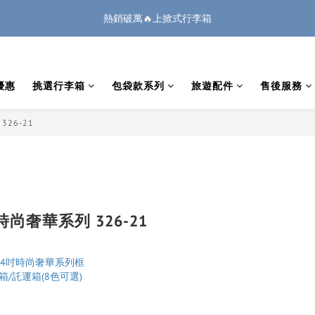
1
3
3
4
5
2
2
7
0
0
1
2
5
7
7
8
9
6
6
4
:
:
:
0
2
2
3
4
1
1
6
熱銷破萬🔥上掀式行李箱
🏔️「爸」氣 特 惠 🏔️
把握機會
0
1
4
6
6
7
8
5
5
3
日
時
分
秒
1
1
2
3
0
0
5
0
3
5
5
6
7
4
4
2
9
0
0
1
2
4
廉航無腦選 ✈️登機專用箱
2
4
4
5
6
3
3
1
8
0
1
3
1
3
3
4
5
2
2
0
7
0
2
優惠
挑選行李箱
包袋款系列
旅遊配件
售後服務
:
:
:
0
2
2
3
4
1
1
6
🏔️「爸」氣 特 惠 🏔️
把握機會
1
日
時
分
秒
1
1
2
3
0
0
5
0
0
0
1
2
4
326-21
0
1
3
0
2
1
0
 時尚奢華系列 326-21