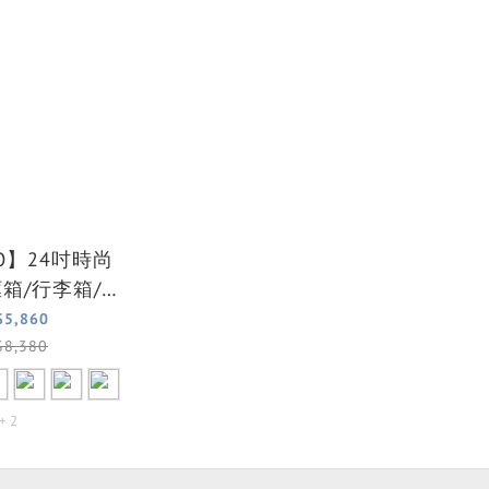
RO】24吋時尚
箱/行李箱/旅
箱(8色可選)
$5,860
$8,380
+ 2