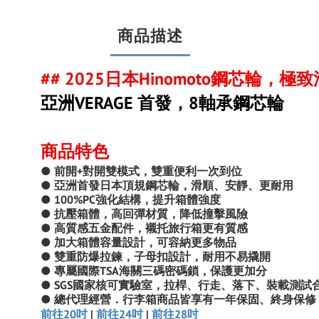
商品描述
## 2025日本Hinomoto鋼芯輪，極致
亞洲VERAGE 首發，8軸承鋼芯輪
商品特色
● 前開+對開雙模式，雙重便利一次到位
● 亞洲首發日本頂規鋼芯輪，滑順、安靜、更耐用
● 100%PC強化結構，提升箱體強度
● 抗壓箱體，高回彈材質，降低撞擊風險
● 高質感五金配件，襯托旅行箱更有質感
● 加大箱體容量設計，可容納更多物品
● 雙重防爆拉鍊，子母扣設計，耐用不易撬開
● 專屬國際TSA海關三碼密碼鎖，保護更加分
● SGS國家核可實驗室，拉桿、行走、落下、裝載測試
● 總代理經營．行李箱商品皆享有一年保固、
終身保修
前往20吋
|
前往24吋
|
前往28吋