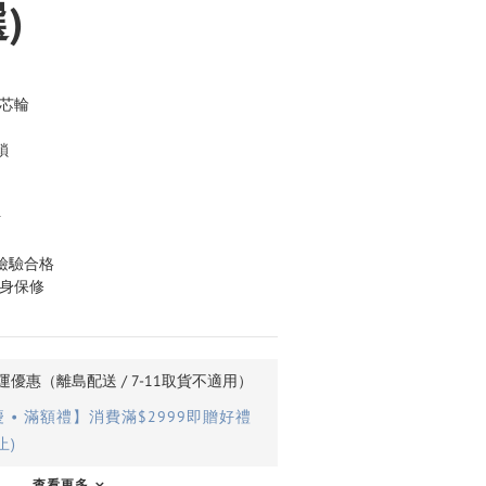
)
鋼芯輪
鎖
計
室檢驗合格
終身保修
優惠（離島配送 / 7-11取貨不適用）
• 滿額禮】消費滿$2999即贈好禮
止)
查看更多