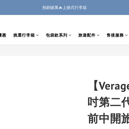
1
2
2
1
4
4
6
4
1
3
4
4
3
6
6
8
6
:
:
:
0
1
1
0
3
3
5
3
🏔️「爸」氣 特 惠 🏔️
把握機會
廉航無腦選 ✈️登機專用箱
0
日
時
分
秒
2
3
3
2
5
5
7
5
0
0
2
2
4
2
1
2
2
1
4
4
6
4
1
1
3
1
:
:
:
0
1
1
0
3
3
5
3
0
0
2
0
🏔️「爸」氣 特 惠 🏔️
把握機會
日
時
分
秒
0
0
2
2
4
2
1
優惠
挑選行李箱
包袋款系列
旅遊配件
售後服務
1
1
3
1
0
0
0
2
0
1
0
【Vera
吋第二
前中開