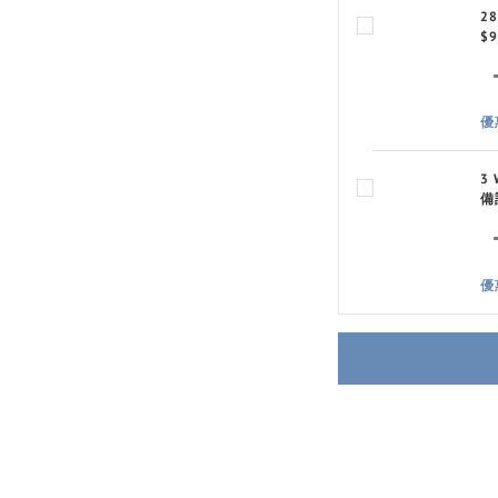
2
$9
優
3
備
優