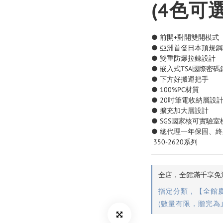
(4色可選
● 前開+對開雙開模式
● 亞洲首發日本頂規
● 雙重防爆拉鍊設計
● 嵌入式TSA國際密碼
● 下方好搬運把手
● 100%PC材質
● 20吋筆電收納層設
● 擴充加大層設計
● SGS國家核可實驗
● 總代理一年保固、
 350-2620系列
全店，全館滿千享免運
指定分類，【全館慶 
(數量有限，贈完為