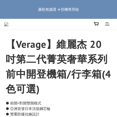
5
5
7
6
6
8
6
0
1
1
3
2
2
6
4
2
🏔️「爸」氣 特 惠 🏔️
4
4
6
5
5
9
7
5
廉航無腦選 ✈️登機專用箱
:
:
:
0
0
2
1
1
5
3
1
把握機會
3
3
5
4
4
8
6
4
日
時
分
秒
1
0
0
4
2
0
2
2
4
3
3
7
5
3
0
3
1
1
1
3
2
2
6
4
2
🏔️「爸」氣 特 惠 🏔️
2
0
:
:
:
0
0
2
1
1
5
3
1
把握機會
1
日
時
分
秒
1
0
0
4
2
0
0
【Verage】維麗杰 20
0
3
1
2
0
1
吋第二代菁英奢華系列
0
前中開登機箱/行李箱(4
色可選)
● 前開+對開雙開模式
● 亞洲首發日本頂規鋼芯輪
● 雙重防爆拉鍊設計