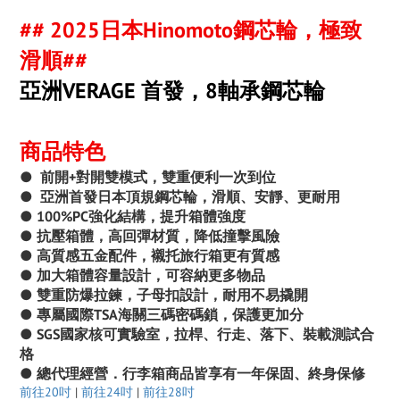
## 2025日本Hinomoto鋼芯輪，極致
滑順##
亞洲VERAGE 首發，8軸承鋼芯輪
商品特色
●
前開+對開雙模式，雙重便利一次到位
●
亞洲首發日本頂規鋼芯輪，滑順、安靜、更耐用
● 100%PC強化結構，提升箱體強度
● 抗壓箱體，高回彈材質，降低撞擊風險
● 高質感五金配件，襯托旅行箱更有質感
● 加大箱體容量設計，可容納更多物品
● 雙重防爆拉鍊，子母扣設計，耐用不易撬開
● 專屬國際TSA海關三碼密碼鎖，保護更加分
● SGS國家核可實驗室，拉桿、行走、落下、裝載測試合
格
● 總代理經營．行李箱商品皆享有一年保固、終身保修
前往20吋
|
前往24吋
|
前往28吋