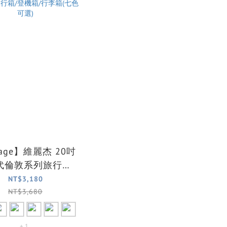
age】維麗杰 20吋
代倫敦系列旅行箱/
箱/行李箱(七色可
NT$3,180
選)
NT$3,680
+ 1