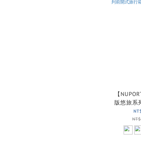
【NUPO
版悠旅系
箱/行李
NT
NT$