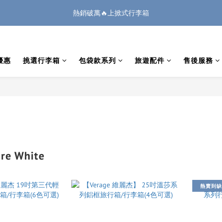
1
2
1
4
2
8
2
3
1
5
0
5
6
5
8
6
6
7
:
:
:
0
1
0
3
1
7
1
2
熱銷破萬🔥上掀式行李箱
🏔️「爸」氣 特 惠 🏔️
把握機會
0
4
4
5
4
7
5
5
6
日
時
分
秒
0
2
0
6
0
1
3
3
4
3
6
4
4
5
1
5
0
廉航無腦選 ✈️登機專用箱
2
2
3
2
5
3
9
3
4
0
4
1
1
2
1
4
2
8
2
3
3
優惠
挑選行李箱
包袋款系列
旅遊配件
售後服務
0
:
:
:
0
1
0
3
1
7
1
2
🏔️「爸」氣 特 惠 🏔️
把握機會
2
日
時
分
秒
0
2
0
6
0
1
1
1
5
0
0
0
4
3
2
1
0
e White
熱賣到缺