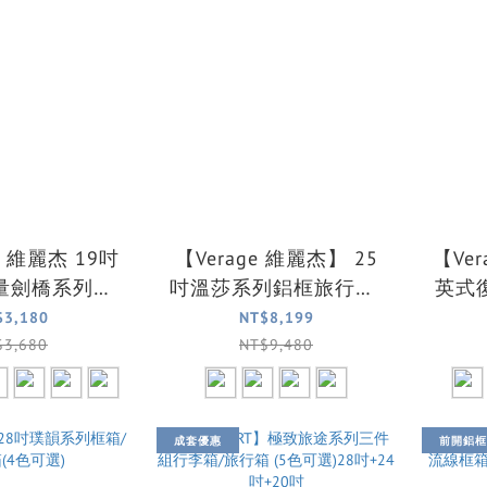
e】維麗杰 19吋
【Verage 維麗杰】 25
【Ve
量劍橋系列登
吋溫莎系列鋁框旅行箱/
英式
箱(6色可選)
行李箱(4色可選)
$3,180
NT$8,199
$3,680
NT$9,480
成套優惠
前開鋁框