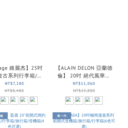
rage 維麗杰】25吋
【ALAIN DELON 亞蘭德
復古系列行李箱/旅
倫】 20吋 絕代風華系
行箱(5色可選)
列全鋁鎂登機箱/行李箱
NT$7,280
NT$11,060
(4色可選)
NT$8,480
NT$15,800
箱
第一代