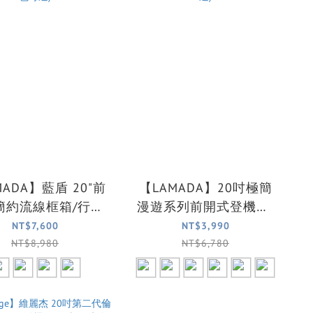
MADA】藍盾 20"前
【LAMADA】20吋極簡
簡約流線框箱/行李
漫遊系列前開式登機箱/
行箱/登機箱(4色可
旅行箱/行李箱(6色可選)
NT$7,600
NT$3,990
選)
NT$8,980
NT$6,780