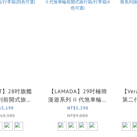
RT】28吋旗艦
【LAMADA】29吋極簡
【Ver
列前開式旅行
漫遊系列 II 代煞車輪前
第二
箱(四色可選)
開式旅行箱/行李箱(4色
登機
$5,190
NT$5,290
可選)
10,380
NT$9,080