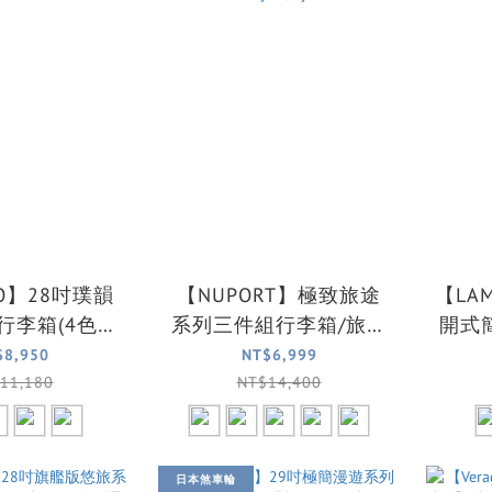
RO】28吋璞韻
【NUPORT】極致旅途
【LA
行李箱(4色可
系列三件組行李箱/旅行
開式
選)
箱 (5色可選)28吋+24吋
箱/旅
$8,950
NT$6,999
+20吋
11,180
NT$14,400
日本煞車輪