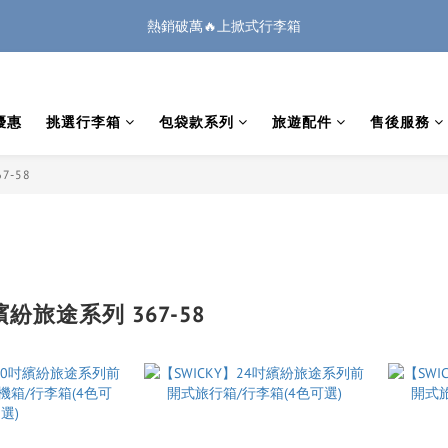
1
3
2
1
1
4
5
0
7
1
2
5
7
6
5
5
8
9
:
:
:
0
2
1
9
0
0
3
4
熱銷破萬🔥上掀式行李箱
🏔️「爸」氣 特 惠 🏔️
把握機會
6
0
1
4
6
5
4
4
7
8
日
時
分
秒
1
0
8
2
3
5
0
3
5
4
3
3
6
7
0
7
1
2
廉航無腦選 ✈️登機專用箱
4
2
4
3
2
2
5
6
6
0
1
3
1
3
2
1
1
4
5
5
0
優惠
挑選行李箱
包袋款系列
旅遊配件
售後服務
2
:
:
:
0
2
1
9
0
0
3
4
🏔️「爸」氣 特 惠 🏔️
把握機會
4
日
時
分
秒
1
1
0
8
2
3
3
0
0
7
1
2
2
7-58
6
0
1
1
5
0
0
4
3
2
1
 繽紛旅途系列 367-58
0