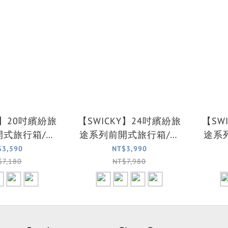
Y】20吋繽紛旅
【SWICKY】24吋繽紛旅
【SW
開式旅行箱/登
途系列前開式旅行箱/行
途系
箱(4色可選)
李箱(4色可選)
$3,590
NT$3,990
$7,180
NT$7,980