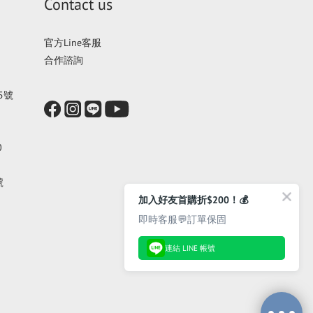
Contact us
官方Line客服
合作諮詢
5號
0
號
加入好友首購折$200！💰
即時客服💬訂單保固
連結 LINE 帳號