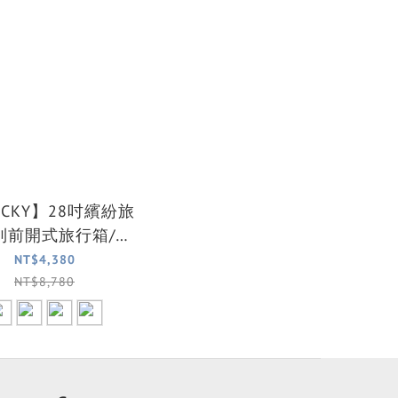
ICKY】28吋繽紛旅
列前開式旅行箱/行
李箱(4色可選)
NT$4,380
NT$8,780