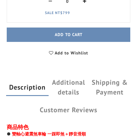
SALE NT$799
ADD TO CART
Add to Wishlist
Additional
Shipping &
Description
details
Payment
Customer Reviews
商品特色
●
雙軸心避震煞車輪 一踩即煞＋靜音滑順