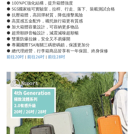
● 100%PC強化結構，提升箱體強度
● SGS國家核可實驗室，拉桿、行走、落下、裝載測試合格
● 抗壓箱體，高回彈材質，降低撞擊風險
● 高質感五金配件，襯托旅行箱更有質感
● 加大箱體容量設計，可容納更多物品
● 超滑順靜音輪設計，減震減噪超順暢
● 雙重防爆拉鍊，安全又不易爆開
● 專屬國際TSA海關三碼密碼鎖，保護更加分
● 總代理經營．行李箱商品皆享有一年保固、終身保修
前往20吋
|
前往26吋
|
前往28吋