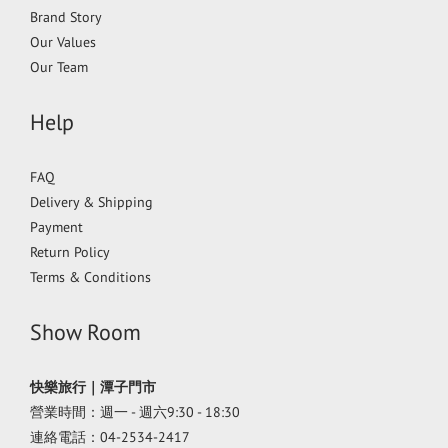
Brand Story
Our Values
Our Team
Help
FAQ
Delivery & Shipping
Payment
Return Policy
Terms & Conditions
Show Room
快樂旅行｜潭子門市
營業時間：週一 - 週六9:30 - 18:30
連絡電話：04-2534-2417