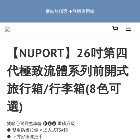
5
5
5
7
6
1
0
0
1
1
1
7
3
2
6
6
🏔️「爸」氣 特 惠 🏔️
4
4
4
6
5
9
9
0
廉航無腦選 ✈️登機專用箱
:
:
:
0
0
0
6
2
1
5
5
把握機會
3
3
3
9
5
4
8
8
Days
Hours
Minutes
Seconds
5
1
0
4
4
2
2
2
8
4
3
7
7
4
0
3
3
1
1
1
7
3
2
6
6
🏔️「爸」氣 特 惠 🏔️
3
2
2
:
:
:
0
0
0
6
2
1
5
5
把握機會
2
1
1
Days
Hours
Minutes
Seconds
5
1
0
4
4
1
0
0
【NUPORT】26吋第四
4
0
3
3
0
3
2
2
2
1
1
代極致流體系列前開式
1
0
0
0
旅行箱/行李箱(8色可
選)
雙軸心避震煞車輪 🅝🅔🅦 重磅升級
● 雙重防爆拉鍊 × 崁入式TSA鎖
● 下方好搬運把手