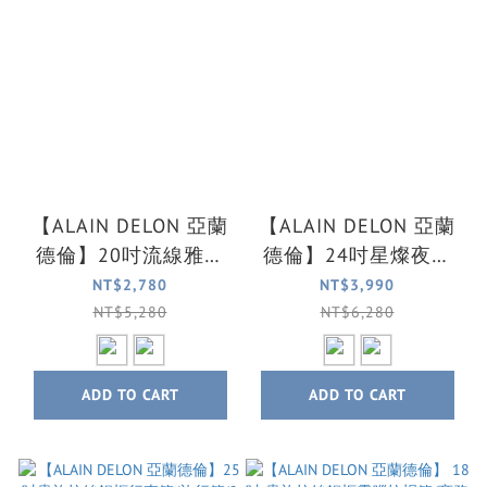
【ALAIN DELON 亞蘭
【ALAIN DELON 亞蘭
德倫】20吋流線雅仕
德倫】24吋星燦夜光
系列登機箱 /旅行箱/
系列行李箱/旅行箱(2
NT$2,780
NT$3,990
鋁框箱(2色可選)
色可選)
NT$5,280
NT$6,280
ADD TO CART
ADD TO CART