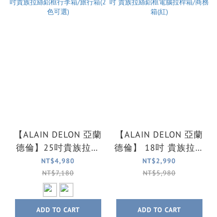
【ALAIN DELON 亞蘭
【ALAIN DELON 亞蘭
德倫】25吋貴族拉絲
德倫】 18吋 貴族拉絲
鋁框行李箱/旅行箱(2
鋁框電腦拉桿箱/商務
NT$4,980
NT$2,990
色可選)
箱(紅)
NT$7,180
NT$5,980
ADD TO CART
ADD TO CART