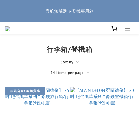
5
5
5
5
6
6
0
3
1
1
1
1
6
2
2
9
🏔️「爸」氣 特 惠 🏔️
4
4
4
4
9
5
5
2
廉航無腦選 ✈️登機專用箱
:
:
:
0
0
0
0
5
1
1
8
把握機會
3
3
3
3
8
4
4
1
Days
Hours
Minutes
Seconds
4
0
0
7
2
2
2
2
7
3
3
0
3
6
1
1
1
1
6
2
2
9
🏔️「爸」氣 特 惠 🏔️
2
5
:
:
:
0
0
0
0
5
1
1
8
把握機會
1
4
Days
Hours
Minutes
Seconds
4
0
0
7
0
3
行李箱/登機箱
3
6
2
2
5
1
Sort by
1
4
0
0
3
24 Items per page
2
1
0
鋁鎂合金! 絕美質感