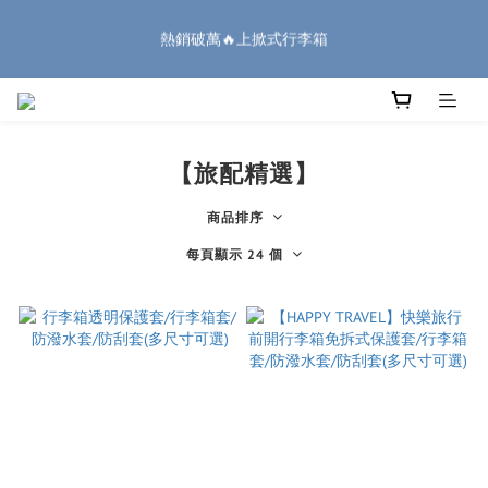
7
7
7
7
8
0
4
2
熱銷破萬🔥上掀式行李箱
1
4
1
8
6
1
1
2
🏔️「爸」氣 特 惠 🏔️
6
9
6
6
6
7
3
1
:
:
:
0
3
0
7
5
0
0
1
把握機會
5
8
5
5
5
6
2
0
日
時
分
秒
2
6
4
0
4
7
4
9
4
4
5
1
廉航無腦選 ✈️登機專用箱
1
5
3
3
6
3
8
3
3
4
0
0
4
2
2
5
2
9
7
2
2
3
3
1
1
4
1
8
6
1
1
2
🏔️「爸」氣 特 惠 🏔️
2
0
【旅配精選】
:
:
:
0
3
0
7
5
0
0
1
把握機會
1
日
時
分
秒
2
6
4
0
0
商品排序
1
5
3
0
4
2
每頁顯示 24 個
3
1
2
0
1
0