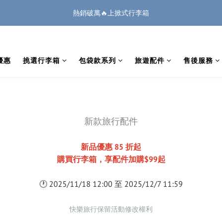
1
2
3
1
5
6
6
2
1
2
2
9
4
5
6
4
8
9
9
5
:
:
:
0
1
2
0
4
5
5
🏔️「爸」氣 特 惠 🏔️
把握機會
1
0
1
1
8
3
4
5
3
7
8
8
日
時
分
秒
4
0
1
3
4
4
廉航無腦選 ✈️登機專用箱
0
0
0
7
2
3
4
2
6
7
7
3
0
2
3
3
6
1
2
3
1
5
6
6
2
1
2
2
5
:
:
:
0
1
2
0
4
5
5
🏔️「爸」氣 特 惠 🏔️
把握機會
1
0
1
1
日
時
分
秒
4
0
1
3
4
4
優惠
挑選行李箱
包袋款系列
旅遊配件
售後服務
0
0
0
3
0
2
3
3
2
1
2
2
1
0
1
1
0
0
0
新款旅行配件
新品優惠 85 折起
購買行李箱，享配件加購$99起
🕐 2025/11/18 12:00 至 2025/12/7 11:59
快樂旅行保留活動修改權利