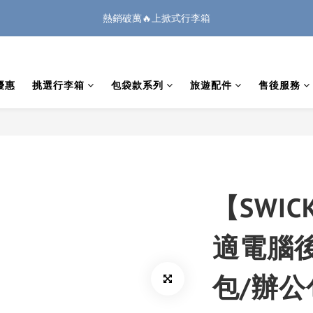
1
2
1
3
3
8
1
4
3
3
4
3
5
5
3
6
:
:
:
0
1
0
2
2
7
0
3
廉航無腦選 ✈️登機專用箱
🏔️「爸」氣 特 惠 🏔️
把握機會
2
2
3
2
4
4
9
2
5
日
時
分
秒
0
1
1
6
2
1
1
2
1
3
3
8
1
4
0
0
5
1
0
:
:
:
0
1
0
2
2
7
0
3
🏔️「爸」氣 特 惠 🏔️
把握機會
4
0
日
時
分
秒
0
1
1
6
2
3
0
0
5
1
優惠
挑選行李箱
包袋款系列
旅遊配件
售後服務
2
4
0
1
3
0
2
1
0
【SWI
適電腦
包/辦公