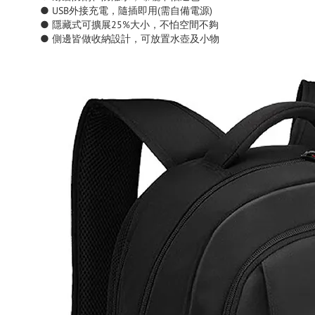
● USB外接充電，隨插即用(需自備電源)
● 隱藏式可擴展25%大小，不怕空間不夠
● 側邊皆做收納設計，可放置水壺及小物