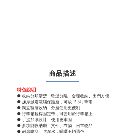
商品描述
特色說明
● 收納分類清楚，乾溼分離，合理收納、出門方便
● 加厚減震電腦保護層，可放15.6吋筆電
● 獨立鞋層收納，分層使用更便利
● 行李箱拉桿固定帶，可套用於行李箱上
● 手提加厚設計，使用更牢固
● 多功能收納層，文件、衣物、日常物品
● 耐磨防刮、防潑水，曝曬不怕退色