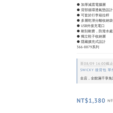
● 加厚減震電腦層
● 背部循環透氣墊設計
● 可套於行李箱拉桿
● 多層乾溼分離收納袋
● USB外接充電口
● 耐刮耐磨，防潑水處
● 獨立鞋子收納層
● 隱藏擴充式設計
366-8879系列
至
08/09 16:00
截
SWICKY 後背包 單
全店，全館滿千享免運
NT$1,380
NT