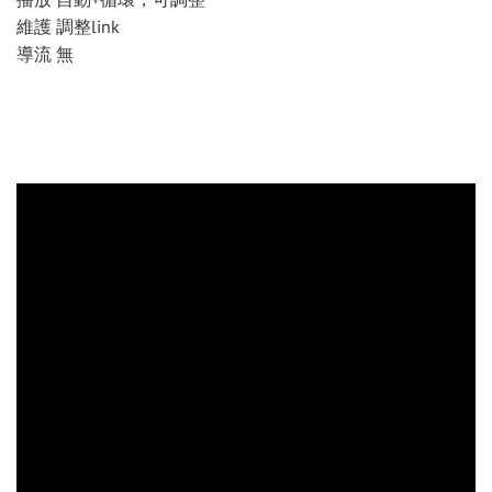
維護 調整link
導流 無