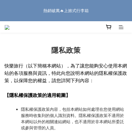
8
9
9
9
0
2
1
2
1
2
3
2
5
2
4
5
🏔️「爸」氣 特 惠 🏔️
7
8
9
8
8
1
0
1
熱銷破萬🔥上掀式行李箱
:
:
:
0
1
2
1
4
1
3
4
把握機會
6
7
8
7
7
9
0
0
日
時
分
秒
0
1
0
3
0
2
3
5
6
7
6
9
6
8
9
0
2
1
2
4
5
6
5
8
5
7
8
1
0
1
廉航無腦選 ✈️登機專用箱
3
4
5
4
7
4
6
7
0
0
2
3
4
3
6
3
5
6
1
2
3
2
5
2
4
5
隱私政策
🏔️「爸」氣 特 惠 🏔️
:
:
:
0
1
2
1
4
1
3
4
把握機會
日
時
分
秒
0
1
0
3
0
2
3
快樂旅行（以下簡稱本網站），為了讓您能夠安心使用本網
0
2
1
2
站的各項服務與資訊，特此向您說明本網站的隱私權保護政
1
0
1
策，以保障您的權益，請您詳閱下列內容：
0
0
【隱私權保護政策的適用範圍】
隱私權保護政策內容，包括本網站如何處理在您使用網站
服務時收集到的個人識別資料。隱私權保護政策不適用於
本網站以外的相關連結網站，也不適用於非本網站所委託
或參與管理的人員。