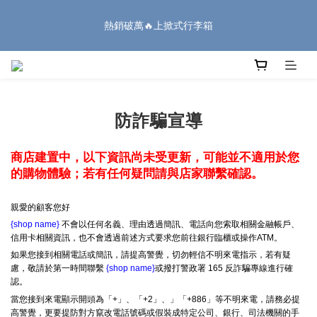
8
9
8
7
1
2
0
7
1
2
1
4
5
3
🏔️「爸」氣 特 惠 🏔️
7
8
7
9
6
0
1
6
熱銷破萬🔥上掀式行李箱
:
:
:
0
1
0
9
3
4
2
9
把握機會
6
7
6
9
8
5
0
5
日
時
分
秒
0
8
2
3
1
8
5
6
5
8
9
7
4
4
7
1
2
0
7
4
5
4
7
8
6
3
3
6
0
1
6
廉航無腦選 ✈️登機專用箱
3
4
3
6
7
5
2
2
5
0
5
2
3
2
5
6
4
1
1
4
4
1
2
1
4
5
3
防詐騙宣導
🏔️「爸」氣 特 惠 🏔️
0
0
3
3
:
:
:
0
1
0
9
3
4
2
9
把握機會
2
2
日
時
分
秒
0
8
2
3
1
8
1
1
商店建置中，以下資訊尚未受更新，可能並不適用於您
7
1
2
0
7
0
0
的購物體驗；若有任何疑問請與店家聯繫確認。
6
0
1
6
5
0
5
親愛的顧客您好
4
4
3
3
{shop name}
不會以任何名義、理由透過簡訊、電話向您索取相關金融帳戶、
信用卡相關資訊，也不會透過前述方式要求您前往銀行臨櫃或操作ATM。
2
2
1
1
如果您接到相關電話或簡訊，請提高警覺，切勿輕信不明來電指示，若有疑
慮，敬請於第一時間聯繫
{shop name}
或撥打警政署 165 反詐騙專線進行確
0
0
認。
當您接到來電顯示開頭為「+」、「+2」、」「+886」等不明來電，請務必提
高警覺，更要提防對方竄改電話號碼或假裝成特定公司、銀行、司法機關的手