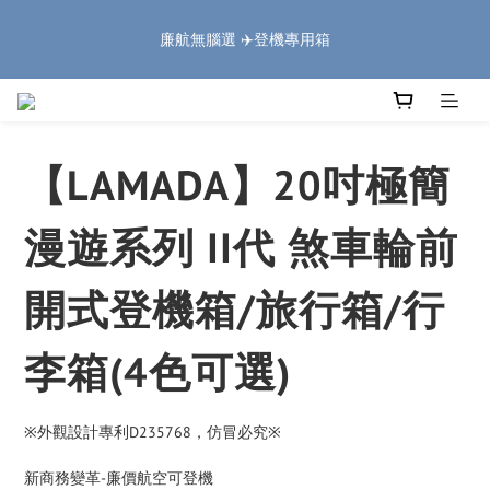
5
6
5
7
8
6
8
4
1
2
1
3
4
2
4
🏔️「爸」氣 特 惠 🏔️
4
5
4
6
7
5
7
3
廉航無腦選 ✈️登機專用箱
:
:
:
0
1
0
9
2
3
1
3
把握機會
3
4
3
5
6
4
6
2
Days
Hours
Minutes
Seconds
0
8
1
2
0
2
2
3
2
4
5
3
5
1
7
0
1
1
1
2
1
3
4
2
4
🏔️「爸」氣 特 惠 🏔️
0
6
0
0
:
:
:
0
1
0
9
2
3
1
3
把握機會
5
Days
Hours
Minutes
Seconds
0
8
1
2
0
2
4
【LAMADA】20吋極簡
7
0
1
1
3
6
0
0
2
5
漫遊系列 II代 煞車輪前
1
4
0
3
開式登機箱/旅行箱/行
2
1
0
李箱(4色可選)
※外觀設計專利D235768，仿冒必究※
新商務變革-廉價航空可登機