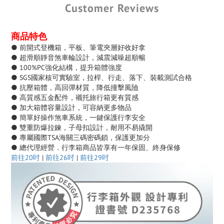
Customer Reviews
商品特色
● 前開式登機箱，平板、筆電夾層好收好拿
● 超滑順靜音煞車輪設計，減震減噪超順暢
● 100%PC強化結構，提升箱體強度
● SGS國家核可實驗室，拉桿、行走、落下、裝載測試合格
● 抗壓箱體，高回彈材質，降低撞擊風險
● 高質感五金配件，襯托旅行箱更有質感
● 加大箱體容量設計，可容納更多物品
● 簡單好操作煞車系統，一鍵保護行李安全
● 雙重防爆拉鍊，子母扣設計，耐用不易撬開
● 專屬國際TSA海關三碼密碼鎖，保護更加分
● 總代理經營．行李箱商品皆享有一年保固、終身保修
前往20吋
|
前往26吋
|
前往29吋