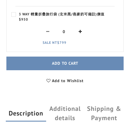
3 WAY 輕量折疊旅行袋 (玄米黑/燕麥奶可備註)價值
$950
SALE NT$799
ADD TO CART
Add to Wishlist
Additional
Shipping &
Description
details
Payment