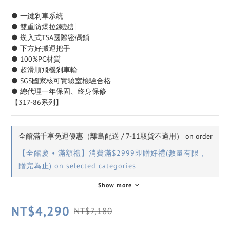
● 一鍵剎車系統
● 雙重防爆拉鍊設計
● 崁入式TSA國際密碼鎖
● 下方好搬運把手
● 100%PC材質
● 超滑順飛機剎車輪
● SGS國家核可實驗室檢驗合格
● 總代理一年保固、終身保修
【317-86系列】
全館滿千享免運優惠（離島配送 / 7-11取貨不適用） on order
【全館慶 • 滿額禮】消費滿$2999即贈好禮(數量有限，
贈完為止) on selected categories
Show more
NT$4,290
NT$7,180