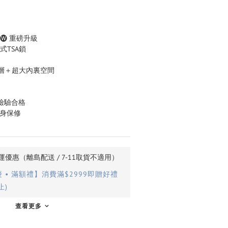
🅦 重磅升級
式TSA鎖
層＋超大內裏空間
室檢驗合格
終身保修
優惠（離島配送 / 7-11取貨不適用）
• 滿額禮】消費滿$2999即贈好禮
止)
查看更多