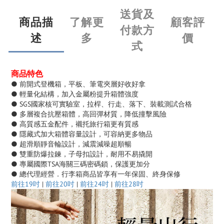
送貨及
商品描
了解更
顧客評
付款方
述
多
價
式
商品特色
● 前開式登機箱，平板、筆電夾層好收好拿
● 輕量化結構，加入金屬粉提升箱體強度
● SGS國家核可實驗室，拉桿、行走、落下、裝載測試合格
● 多層複合抗壓箱體，高回彈材質，降低撞擊風險
● 高質感五金配件，襯托旅行箱更有質感
● 隱藏式加大箱體容量設計，可容納更多物品
● 超滑順靜音輪設計，減震減噪超順暢
● 雙重防爆拉鍊，子母扣設計，耐用不易撬開
● 專屬國際TSA海關三碼密碼鎖，保護更加分
● 總代理經營．行李箱商品皆享有一年保固、終身保修
前往19吋
|
前往20吋
|
前往24吋
|
前往28吋