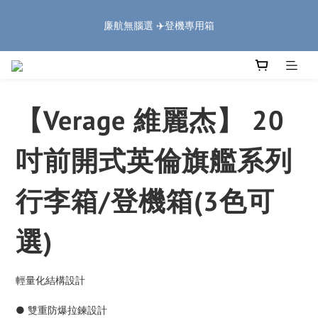
5
7
6
7
8
5
4
0
1
3
2
3
4
6
1
🏔️「爸」氣 特 惠 🏔️
4
6
5
6
7
9
4
3
廉航無腦選 ✈️登機專用箱
:
:
:
0
2
1
9
2
3
5
0
把握機會
3
5
4
5
6
8
3
2
日
時
分
秒
1
0
8
1
2
4
2
4
3
4
5
7
2
1
0
7
0
1
3
1
3
2
3
4
6
1
🏔️「爸」氣 特 惠 🏔️
0
6
0
2
:
:
:
0
2
1
9
2
3
5
0
把握機會
5
1
日
時
分
秒
1
0
8
1
2
4
4
0
【Verage 維麗杰】 20
0
7
0
1
3
3
6
0
2
2
5
1
吋前開式英倫旗艦系列
1
4
0
0
3
行李箱/登機箱(3色可
2
1
0
選)
輕量化結構設計
● 雙重防爆拉鍊設計